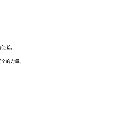
的使者。
安全的力量。