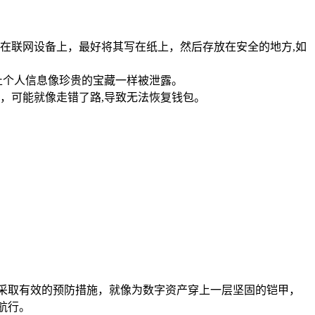
在联网设备上，最好将其写在纸上，然后存放在安全的地方,如
止个人信息像珍贵的宝藏一样被泄露。
，可能就像走错了路,导致无法恢复钱包。
采取有效的预防措施，就像为数字资产穿上一层坚固的铠甲，
航行。