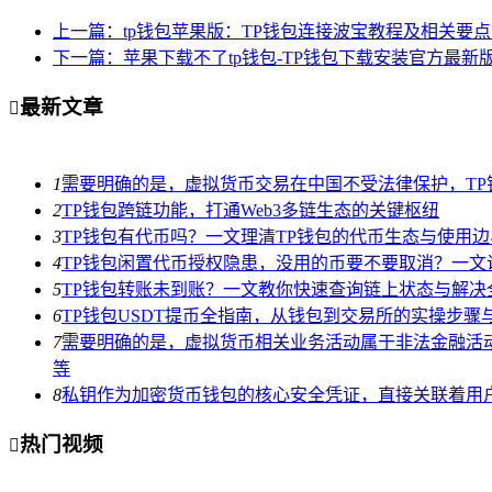
上一篇：tp钱包苹果版：TP钱包连接波宝教程及相关要
下一篇：苹果下载不了tp钱包-TP钱包下载安装官方最
最新文章

1
需要明确的是，虚拟货币交易在中国不受法律保护，T
2
TP钱包跨链功能，打通Web3多链生态的关键枢纽
3
TP钱包有代币吗？一文理清TP钱包的代币生态与使用边
4
TP钱包闲置代币授权隐患，没用的币要不要取消？一文
5
TP钱包转账未到账？一文教你快速查询链上状态与解决
6
TP钱包USDT提币全指南，从钱包到交易所的实操步骤
7
需要明确的是，虚拟货币相关业务活动属于非法金融活
等
8
私钥作为加密货币钱包的核心安全凭证，直接关联着用
热门视频
