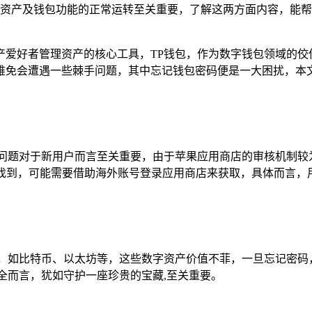
资产及钱包功能的正常运转至关重要，了解这两方面内容，能帮
产爱好者管理资产的核心工具，TP钱包，作为数字钱包领域的佼
难免会遭遇一些棘手问题，其中忘记钱包密码便是一大困扰，本文
问题对于新用户而言至关重要，由于苹果应用商店的审核机制较
未找到，可能需要借助海外账号登录应用商店来获取，具体而言，
产，如比特币、以太坊等，这些数字资产价值不菲，一旦忘记密码
全而言，犹如守护一座珍贵的宝藏,至关重要。