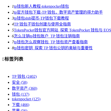
1
tp钱包新人教程-tokenpocket钱包
2
tp官方钱包下载-TP 钱包，数字资产管理的得力助手
3
tp钱包shib提币-TP钱包下载教程
4
TP 钱包子钱包创建与使用全指南
5
TokenPocket钱包官方网站_探索 TokenPocket 钱包与 
6
怎么注销tp钱包账户_TP 钱包注销指南
7
tp钱包怎么观察钱包_TP 钱包资产查看指南
8
tp钱包密钥_探索 TP 钱包公钥的奥秘与重要性
标签列表

TP 钱包
(2402)
安全
(58)
数字资产
(360)
钱包
(137)
tokenpocket
(125)
下载
(466)
苹果
(56)