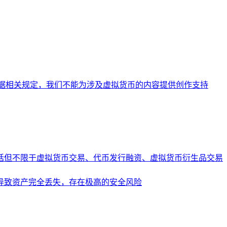
据相关规定，我们不能为涉及虚拟货币的内容提供创作支持
括但不限于虚拟货币交易、代币发行融资、虚拟货币衍生品交易
导致资产完全丢失，存在极高的安全风险