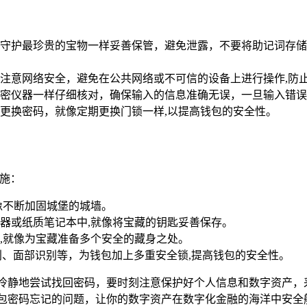
守护最珍贵的宝物一样妥善保管，避免泄露，不要将助记词存储
注意网络安全，避免在公共网络或不可信的设备上进行操作,防
密仪器一样仔细核对，确保输入的信息准确无误，一旦输入错误
更换密码，就像定期更换门锁一样,以提高钱包的安全性。
措施：
像不断加固城堡的城墙。
器或纸质笔记本中,就像将宝藏的钥匙妥善保存。
,就像为宝藏准备多个安全的藏身之处。
别、面部识别等，为钱包加上多重安全锁,提高钱包的安全性。
法冷静地尝试找回密码，要时刻注意保护好个人信息和数字资产，
钱包密码忘记的问题，让你的数字资产在数字化金融的海洋中安全