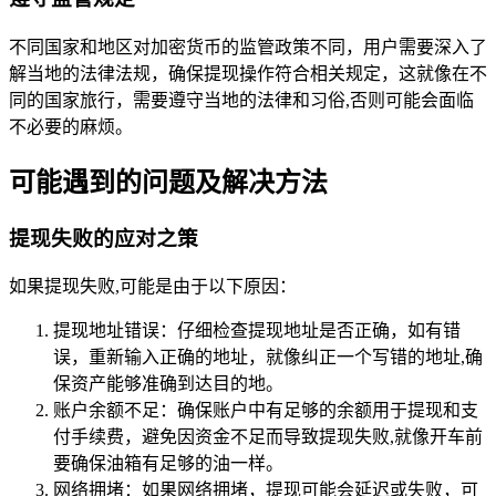
不同国家和地区对加密货币的监管政策不同，用户需要深入了
解当地的法律法规，确保提现操作符合相关规定，这就像在不
同的国家旅行，需要遵守当地的法律和习俗,否则可能会面临
不必要的麻烦。
可能遇到的问题及解决方法
提现失败的应对之策
如果提现失败,可能是由于以下原因：
提现地址错误：仔细检查提现地址是否正确，如有错
误，重新输入正确的地址，就像纠正一个写错的地址,确
保资产能够准确到达目的地。
账户余额不足：确保账户中有足够的余额用于提现和支
付手续费，避免因资金不足而导致提现失败,就像开车前
要确保油箱有足够的油一样。
网络拥堵：如果网络拥堵，提现可能会延迟或失败，可