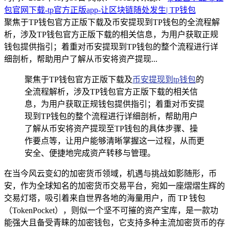
包官网下载-tp官方正版app-让区块链随处发生| TP钱包
聚焦于TP钱包官方正版下载及币安提现到TP钱包的全流程解
析，涉及TP钱包官方正版下载的相关信息，为用户获取正规
钱包提供指引；着重对币安提现到TP钱包的整个流程进行详
细剖析，帮助用户了解从币安将资产提现...
聚焦于TP钱包官方正版下载及
币安提现到tp钱包
的
全流程解析，涉及TP钱包官方正版下载的相关信
息，为用户获取正规钱包提供指引；着重对币安提
现到TP钱包的整个流程进行详细剖析，帮助用户
了解从币安将资产提现至TP钱包的具体步骤、操
作要点等，让用户能够清晰掌握这一过程，从而更
安全、便捷地完成资产转移与管理。
在当今风云变幻的加密货币领域，机遇与挑战如影随形，币
安，作为全球知名的加密货币交易平台，宛如一座熠熠生辉的
交易灯塔，吸引着来自世界各地的海量用户，而 TP 钱包
（TokenPocket），则似一个坚不可摧的资产宝库，是一款功
能强大且备受青睐的加密钱包，它支持多种主流加密货币的存