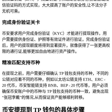
信验证码的方式实现，大大提高了账户的安全性,让不法分子
无机可乘。
完成身份验证关卡
币安要求用户完成身份验证（KYC）才能进行提现操作，用
户需要提供身份证、护照等有效证件进行验证，完成身份验证
后，用户的提现额度将得到显著提升，就像获得了一张更高权
限的通行证,能够更加自由地进行资产操作。
精准匹配支持币种
在提现之前，用户需要仔细确认 TP 钱包支持的币种，不同的
公链对应着不同的币种，例如以太坊公链支持 ETH、ERC -
20 代币，币安智能链支持 BNB、BEP - 20 代币等，用户必须
确保币安账户中的币种与 TP 钱包支持的币种一致，避免出现
“张冠李戴”的情况,从而保证资产能够顺利转移。
币安提现到 TP 钱包的具体步骤