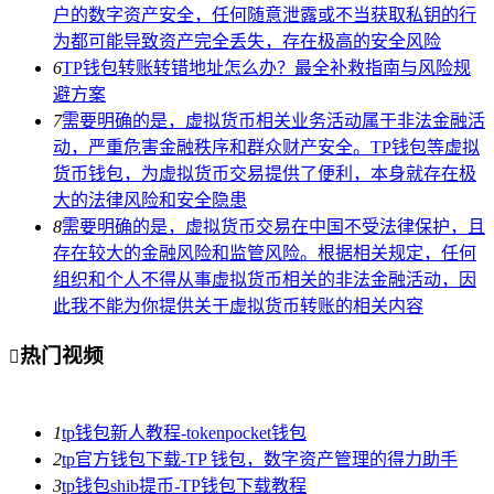
户的数字资产安全，任何随意泄露或不当获取私钥的行
为都可能导致资产完全丢失，存在极高的安全风险
6
TP钱包转账转错地址怎么办？最全补救指南与风险规
避方案
7
需要明确的是，虚拟货币相关业务活动属于非法金融活
动，严重危害金融秩序和群众财产安全。TP钱包等虚拟
货币钱包，为虚拟货币交易提供了便利，本身就存在极
大的法律风险和安全隐患
8
需要明确的是，虚拟货币交易在中国不受法律保护，且
存在较大的金融风险和监管风险。根据相关规定，任何
组织和个人不得从事虚拟货币相关的非法金融活动，因
此我不能为你提供关于虚拟货币转账的相关内容
热门视频

1
tp钱包新人教程-tokenpocket钱包
2
tp官方钱包下载-TP 钱包，数字资产管理的得力助手
3
tp钱包shib提币-TP钱包下载教程