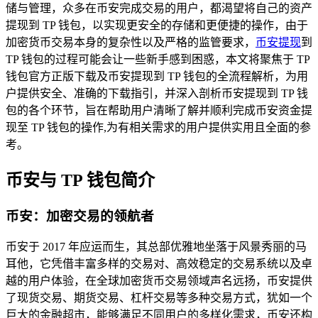
储与管理，众多在币安完成交易的用户，都渴望将自己的资产
提现到 TP 钱包，以实现更安全的存储和更便捷的操作，由于
加密货币交易本身的复杂性以及严格的监管要求，
币安提现
到
TP 钱包的过程可能会让一些新手感到困惑，本文将聚焦于 TP
钱包官方正版下载及币安提现到 TP 钱包的全流程解析，为用
户提供安全、准确的下载指引，并深入剖析币安提现到 TP 钱
包的各个环节，旨在帮助用户清晰了解并顺利完成币安资金提
现至 TP 钱包的操作,为有相关需求的用户提供实用且全面的参
考。
币安与 TP 钱包简介
币安：加密交易的领航者
币安于 2017 年应运而生，其总部优雅地坐落于风景秀丽的马
耳他，它凭借丰富多样的交易对、高效稳定的交易系统以及卓
越的用户体验，在全球加密货币交易领域声名远扬，币安提供
了现货交易、期货交易、杠杆交易等多种交易方式，犹如一个
巨大的金融超市，能够满足不同用户的多样化需求，币安还构