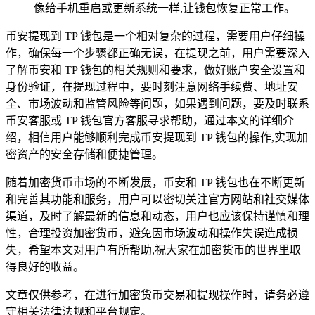
像给手机重启或更新系统一样,让钱包恢复正常工作。
币安提现到 TP 钱包是一个相对复杂的过程，需要用户仔细操
作，确保每一个步骤都正确无误，在提现之前，用户需要深入
了解币安和 TP 钱包的相关规则和要求，做好账户安全设置和
身份验证，在提现过程中，要时刻注意网络手续费、地址安
全、市场波动和监管风险等问题，如果遇到问题，要及时联系
币安客服或 TP 钱包官方客服寻求帮助，通过本文的详细介
绍，相信用户能够顺利完成币安提现到 TP 钱包的操作,实现加
密资产的安全存储和便捷管理。
随着加密货币市场的不断发展，币安和 TP 钱包也在不断更新
和完善其功能和服务，用户可以密切关注官方网站和社交媒体
渠道，及时了解最新的信息和动态，用户也应该保持谨慎和理
性，合理投资加密货币，避免因市场波动和操作失误造成损
失，希望本文对用户有所帮助,祝大家在加密货币的世界里取
得良好的收益。
文章仅供参考，在进行加密货币交易和提现操作时，请务必遵
守相关法律法规和平台规定。