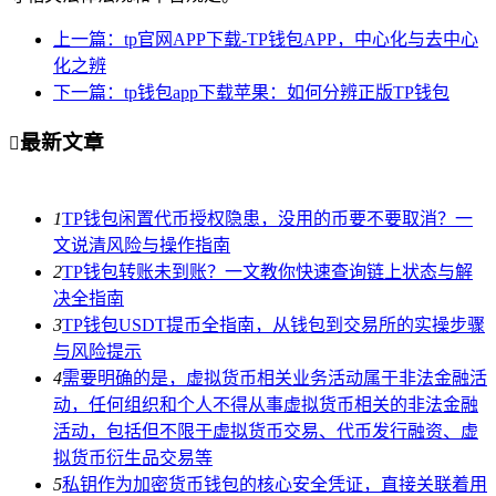
上一篇：tp官网APP下载-TP钱包APP，中心化与去中心
化之辨
下一篇：tp钱包app下载苹果：如何分辨正版TP钱包
最新文章

1
TP钱包闲置代币授权隐患，没用的币要不要取消？一
文说清风险与操作指南
2
TP钱包转账未到账？一文教你快速查询链上状态与解
决全指南
3
TP钱包USDT提币全指南，从钱包到交易所的实操步骤
与风险提示
4
需要明确的是，虚拟货币相关业务活动属于非法金融活
动，任何组织和个人不得从事虚拟货币相关的非法金融
活动，包括但不限于虚拟货币交易、代币发行融资、虚
拟货币衍生品交易等
5
私钥作为加密货币钱包的核心安全凭证，直接关联着用