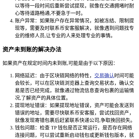
以等待一段时间后重新尝试提现，就像在交通拥堵时耐
心等待道路畅通,不要急于一时。
账户异常：如果账户存在异常情况，如被冻结、限制提
现等，需要及时联系币安客服解决，就像遇到问题找专
业的维修人员,让专业的人来处理专业的事情。
资产未到账的解决办法
如果资产在规定时间内未到账,可能是由于以下原因：
网络延迟：由于区块链网络的特性，
交易确认
时间可能
会较长，可以在区块链浏览器上查询交易状态，确认交
易是否已经完成，就像通过物流信息查询包裹的运输情
况,了解资产的具体位置。
提现地址错误：如果提现地址错误，资产可能会发送到
错误的地址，需要尽快联系币安客服，尝试找回资产，
就像发现寄错包裹后赶紧联系快递公司,争取挽回损失。
钱包问题：检查 TP 钱包是否正常运行，是否存在网络
连接问题，可以尝试重新启动钱包或更新钱包版本，就