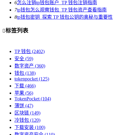
6
怎么注销tp钱包账户_TP 钱包注销指南
7
tp钱包怎么观察钱包_TP 钱包资产查看指南
8
tp钱包密钥_探索 TP 钱包公钥的奥秘与重要性
标签列表

TP 钱包
(2402)
安全
(59)
数字资产
(360)
钱包
(138)
tokenpocket
(125)
下载
(466)
苹果
(56)
TokenPocket
(104)
薄饼
(47)
区块链
(149)
冷钱包
(120)
下载安装
(100)
数字资产安全
(110)