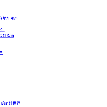
多地址资产
示？
应对指南
产
EOS 的奇妙世界