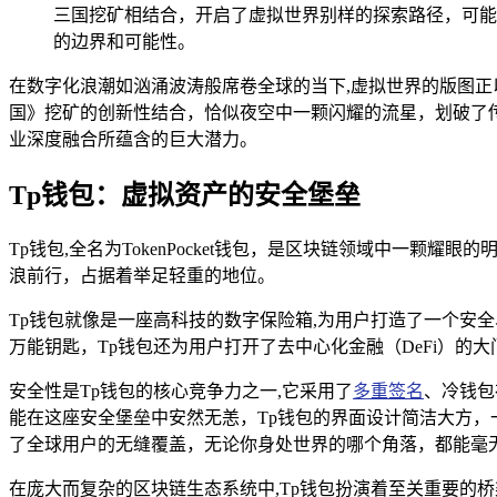
三国挖矿相结合，开启了虚拟世界别样的探索路径，可能
的边界和可能性。
在数字化浪潮如汹涌波涛般席卷全球的当下,虚拟世界的版图正
国》挖矿的创新性结合，恰似夜空中一颗闪耀的流星，划破了
业深度融合所蕴含的巨大潜力。
Tp钱包：虚拟资产的安全堡垒
Tp钱包,全名为TokenPocket钱包，是区块链领域中
浪前行，占据着举足轻重的地位。
Tp钱包就像是一座高科技的数字保险箱,为用户打造了一个安
万能钥匙，Tp钱包还为用户打开了去中心化金融（DeFi）
安全性是Tp钱包的核心竞争力之一,它采用了
多重签名
、冷钱包
能在这座安全堡垒中安然无恙，Tp钱包的界面设计简洁大方，
了全球用户的无缝覆盖，无论你身处世界的哪个角落，都能毫
在庞大而复杂的区块链生态系统中,Tp钱包扮演着至关重要的