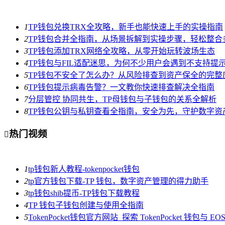
1
TP钱包兑换TRX全攻略，新手也能快速上手的实操指南
2
TP钱包合并全指南，从场景拆解到实操步骤，轻松整合
3
TP钱包添加TRX网络全攻略，从零开始玩转波场生态
4
TP钱包与FIL适配迷思，为何不少用户会遇到不支持提
5
TP钱包不安全了怎么办？从风险排查到资产保全的完整
6
TP钱包提示病毒告警？一文教你快速排查解决全指南
7
分层管控 协同共生，TP母钱包与子钱包的关系全解析
8
TP钱包公钥与私钥查看全指南，安全为先，守护数字资
热门视频

1
tp钱包新人教程-tokenpocket钱包
2
tp官方钱包下载-TP 钱包，数字资产管理的得力助手
3
tp钱包shib提币-TP钱包下载教程
4
TP 钱包子钱包创建与使用全指南
5
TokenPocket钱包官方网站_探索 TokenPocket 钱包与 