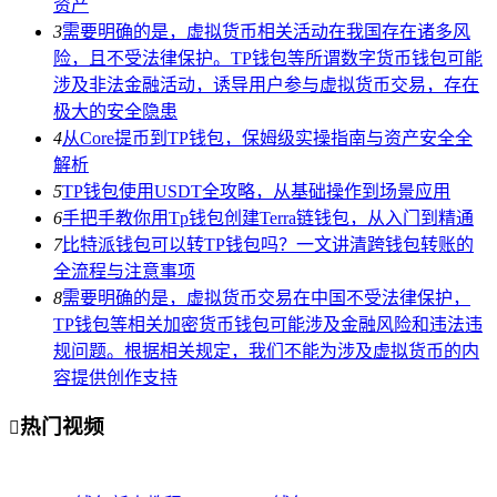
资产
3
需要明确的是，虚拟货币相关活动在我国存在诸多风
险，且不受法律保护。TP钱包等所谓数字货币钱包可能
涉及非法金融活动，诱导用户参与虚拟货币交易，存在
极大的安全隐患
4
从Core提币到TP钱包，保姆级实操指南与资产安全全
解析
5
TP钱包使用USDT全攻略，从基础操作到场景应用
6
手把手教你用Tp钱包创建Terra链钱包，从入门到精通
7
比特派钱包可以转TP钱包吗？一文讲清跨钱包转账的
全流程与注意事项
8
需要明确的是，虚拟货币交易在中国不受法律保护，
TP钱包等相关加密货币钱包可能涉及金融风险和违法违
规问题。根据相关规定，我们不能为涉及虚拟货币的内
容提供创作支持
热门视频
