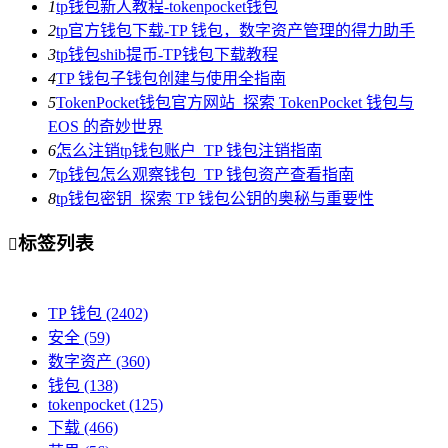
1
tp钱包新人教程-tokenpocket钱包
2
tp官方钱包下载-TP 钱包，数字资产管理的得力助手
3
tp钱包shib提币-TP钱包下载教程
4
TP 钱包子钱包创建与使用全指南
5
TokenPocket钱包官方网站_探索 TokenPocket 钱包与
EOS 的奇妙世界
6
怎么注销tp钱包账户_TP 钱包注销指南
7
tp钱包怎么观察钱包_TP 钱包资产查看指南
8
tp钱包密钥_探索 TP 钱包公钥的奥秘与重要性
标签列表

TP 钱包
(2402)
安全
(59)
数字资产
(360)
钱包
(138)
tokenpocket
(125)
下载
(466)