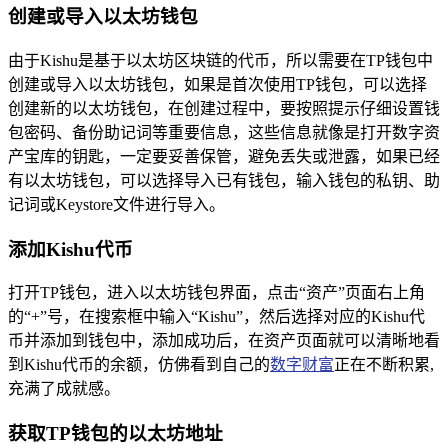
创建或导入以太坊钱包
由于Kishu是基于以太坊区块链的代币，所以需要在TP钱包中
创建或导入以太坊钱包，如果是首次使用TP钱包，可以选择
创建新的以太坊钱包，在创建过程中，要按照提示仔细设置钱
包密码、备份助记词等重要信息，这些信息就像是打开数字资
产宝库的钥匙，一定要妥善保管，避免丢失或泄露，如果已经
有以太坊钱包，可以选择导入已有钱包，输入钱包的私钥、助
记词或Keystore文件进行导入。
添加Kishu代币
打开TP钱包，进入以太坊钱包界面，点击“资产”页面右上角
的“+”号，在搜索框中输入“Kishu”，然后选择对应的Kishu代
币并添加到钱包中，添加成功后，在资产页面就可以清晰地看
到Kishu代币的余额，仿佛看到自己的
数字财富
正在不断积累,
充满了成就感。
获取TP钱包的以太坊地址