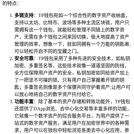
的特点：
多链支持
：TP钱包宛如一个综合性的数字资产收纳盒，
支持以太坊、比特币、波场等多种主流区块链，用户只
需拥有这一个钱包，就能轻松管理不同链上的数字资
产，无需在多个钱包之间来回切换，极大地提高了资产
管理的效率，想象一下，就如同拥有一个万能的钥匙串,
可以轻松开启不同的宝藏之门。
安全可靠
：TP钱包采用了多种先进的安全技术，如私钥
加密、多重签名等，这些技术就像一道道坚固的防线，
全方位保障用户资产的安全，私钥加密如同给资产加上
了一把坚不可摧的锁，只有用户自己掌握着开锁的钥
匙；多重签名则像是多个保镖共同守护着资产,让用户可
以放心地将自己的数字资产托付给它。
功能丰富
：除了基本的资产存储和转账功能外，TP钱包
还提供了DApp浏览、去中心化交易等丰富多样的功能，
它就像一个数字资产的综合服务平台，为用户提供了一
站式的数字资产服务，满足用户在加密世界中的各种需
求，用户可以在钱包中轻松浏览各类去中心化应用，参