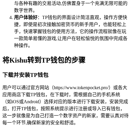
与各种有趣的交易活动,仿佛置身于一个充满无限可能的
数字世界。
用户体验好
：TP钱包的界面设计简洁直观，操作方便快
捷，即使是初次接触加密货币的新手用户，也能轻松上
手，快速掌握钱包的使用方法，它的操作流程就像在玩
一款简单易懂的游戏,让用户在轻松愉悦的氛围中完成各
种操作。
将Kishu转到TP钱包的步骤
下载并安装TP钱包
用户可以通过官方网站（https://www.tokenpocket.pro/）或各大
应用商店下载TP钱包，在下载时，需根据自己的手机系统
（如iOS或Android）选择对应的版本进行下载安装，安装完成
后，打开TP钱包，按照系统提示进行注册或导入已有钱包，
这一步就像是为自己打造一个数字资产的新家，需要认真对待
每一个环节,确保新家的安全和舒适。