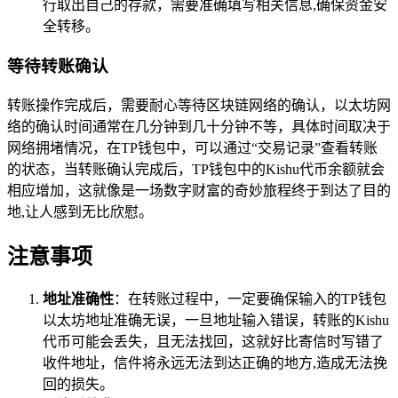
行取出自己的存款，需要准确填写相关信息,确保资金安
全转移。
等待转账确认
转账操作完成后，需要耐心等待区块链网络的确认，以太坊网
络的确认时间通常在几分钟到几十分钟不等，具体时间取决于
网络拥堵情况，在TP钱包中，可以通过“交易记录”查看转账
的状态，当转账确认完成后，TP钱包中的Kishu代币余额就会
相应增加，这就像是一场数字财富的奇妙旅程终于到达了目的
地,让人感到无比欣慰。
注意事项
地址准确性
：在转账过程中，一定要确保输入的TP钱包
以太坊地址准确无误，一旦地址输入错误，转账的Kishu
代币可能会丢失，且无法找回，这就好比寄信时写错了
收件地址，信件将永远无法到达正确的地方,造成无法挽
回的损失。