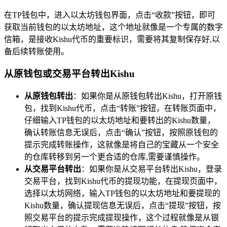
在TP钱包中，进入以太坊钱包界面，点击“收款”按钮，即可
获取当前钱包的以太坊地址，这个地址就像是一个专属的数字
信箱，是接收Kishu代币的重要标识，需要将其复制保存好,以
备后续转账使用。
从原钱包或交易平台转出Kishu
从原钱包转出
：如果你是从原钱包转出Kishu，打开原钱
包，找到Kishu代币，点击“转账”按钮，在转账页面中，
仔细输入TP钱包的以太坊地址和要转出的Kishu数量，
确认转账信息无误后，点击“确认”按钮，按照原钱包的
提示完成转账操作，这就像是将自己的宝藏从一个安全
的仓库转移到另一个更合适的仓库,需要谨慎操作。
从交易平台转出
：如果你是从交易平台转出Kishu，登录
交易平台，找到Kishu代币的提现功能，在提现页面中，
选择以太坊网络，输入TP钱包的以太坊地址和要提现的
Kishu数量，确认提现信息无误后，点击“提现”按钮，按
照交易平台的提示完成提现操作，这个过程就像是从银