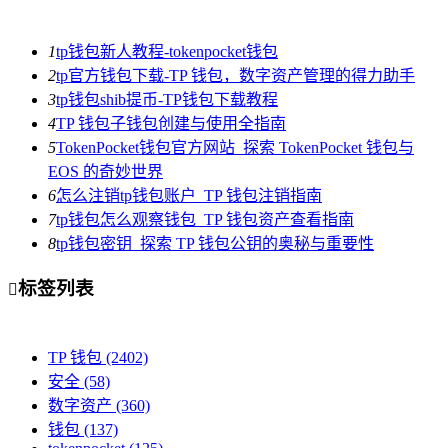
1
tp钱包新人教程-tokenpocket钱包
2
tp官方钱包下载-TP 钱包，数字资产管理的得力助手
3
tp钱包shib提币-TP钱包下载教程
4
TP 钱包子钱包创建与使用全指南
5
TokenPocket钱包官方网站_探索 TokenPocket 钱包与
EOS 的奇妙世界
6
怎么注销tp钱包账户_TP 钱包注销指南
7
tp钱包怎么观察钱包_TP 钱包资产查看指南
8
tp钱包密钥_探索 TP 钱包公钥的奥秘与重要性
标签列表

TP 钱包
(2402)
安全
(58)
数字资产
(360)
钱包
(137)