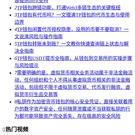
容提供创作支持
2
TP钱包跨链功能，打通Web3多链生态的关键枢纽
3
TP钱包有代币吗？一文理清TP钱包的代币生态与使用
边界
4
TP钱包闲置代币授权隐患，没用的币要不要取消？一
文说清风险与操作指南
5
TP钱包转账未到账？一文教你快速查询链上状态与解
决全指南
6
TP钱包USDT提币全指南，从钱包到交易所的实操步骤
与风险提示
7
需要明确的是，虚拟货币相关业务活动属于非法金融活
动，任何组织和个人不得从事虚拟货币相关的非法金融
活动，包括但不限于虚拟货币交易、代币发行融资、虚
拟货币衍生品交易等
8
私钥作为加密货币钱包的核心安全凭证，直接关联着用
户的数字资产安全，任何随意泄露或不当获取私钥的行
为都可能导致资产完全丢失，存在极高的安全风险
热门视频
