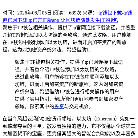
时间：2026年06月05日
阅读：
689
次
来源：
tp钱包下载-tp钱
包官网下载-tp官方正版app-让区块链随处发生| TP钱包
聚焦于TP钱包相关操作，提供了tp官网连接下载途径，并着重
介绍TP钱包添加以太坊链的全攻略，通过此攻略，用户能够
在TP钱包中顺利添加以太坊链，进而开启加密资产的新旅
程，这为对加密资产感兴趣、希望借助T...
聚焦于TP钱包相关操作，提供了tp官网连接下载途
径，并着重介绍TP钱包添加以太坊链的全攻略，
通过此攻略，用户能够在TP钱包中顺利添加以太
坊链，进而开启加密资产的新旅程，这为对加密资
产感兴趣、希望借助TP钱包进行相关操作的用户
提供了实用指引，帮助他们更好地参与到加密资产
领域，探索其中的
投资
与交易机会。
在当今风起云涌的加密货币领域，以太坊（Ethereum）宛如一
颗璀璨夺目的巨星，散发着独特的魅力，它不仅稳居全球第二
大加密货币的宝座，更凭借其强大的智能合约功能以及丰富多