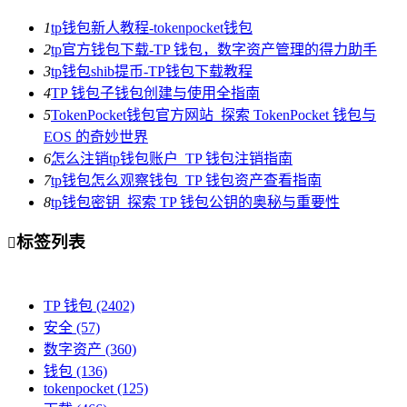
1
tp钱包新人教程-tokenpocket钱包
2
tp官方钱包下载-TP 钱包，数字资产管理的得力助手
3
tp钱包shib提币-TP钱包下载教程
4
TP 钱包子钱包创建与使用全指南
5
TokenPocket钱包官方网站_探索 TokenPocket 钱包与
EOS 的奇妙世界
6
怎么注销tp钱包账户_TP 钱包注销指南
7
tp钱包怎么观察钱包_TP 钱包资产查看指南
8
tp钱包密钥_探索 TP 钱包公钥的奥秘与重要性
标签列表

TP 钱包
(2402)
安全
(57)
数字资产
(360)
钱包
(136)
tokenpocket
(125)