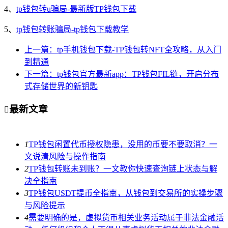
4、
tp钱包转u骗局-最新版TP钱包下载
5、
tp钱包转账骗局-tp钱包下载教学
上一篇：tp手机钱包下载-TP钱包转NFT全攻略，从入门
到精通
下一篇：tp钱包官方最新app：TP钱包FIL链，开启分布
式存储世界的新钥匙
最新文章

1
TP钱包闲置代币授权隐患，没用的币要不要取消？一
文说清风险与操作指南
2
TP钱包转账未到账？一文教你快速查询链上状态与解
决全指南
3
TP钱包USDT提币全指南，从钱包到交易所的实操步骤
与风险提示
4
需要明确的是，虚拟货币相关业务活动属于非法金融活