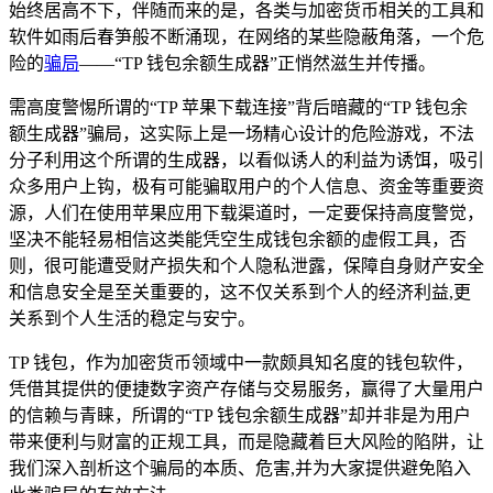
始终居高不下，伴随而来的是，各类与加密货币相关的工具和
软件如雨后春笋般不断涌现，在网络的某些隐蔽角落，一个危
险的
骗局
——“TP 钱包余额生成器”正悄然滋生并传播。
需高度警惕所谓的“TP 苹果下载连接”背后暗藏的“TP 钱包余
额生成器”骗局，这实际上是一场精心设计的危险游戏，不法
分子利用这个所谓的生成器，以看似诱人的利益为诱饵，吸引
众多用户上钩，极有可能骗取用户的个人信息、资金等重要资
源，人们在使用苹果应用下载渠道时，一定要保持高度警觉，
坚决不能轻易相信这类能凭空生成钱包余额的虚假工具，否
则，很可能遭受财产损失和个人隐私泄露，保障自身财产安全
和信息安全是至关重要的，这不仅关系到个人的经济利益,更
关系到个人生活的稳定与安宁。
TP 钱包，作为加密货币领域中一款颇具知名度的钱包软件，
凭借其提供的便捷数字资产存储与交易服务，赢得了大量用户
的信赖与青睐，所谓的“TP 钱包余额生成器”却并非是为用户
带来便利与财富的正规工具，而是隐藏着巨大风险的陷阱，让
我们深入剖析这个骗局的本质、危害,并为大家提供避免陷入