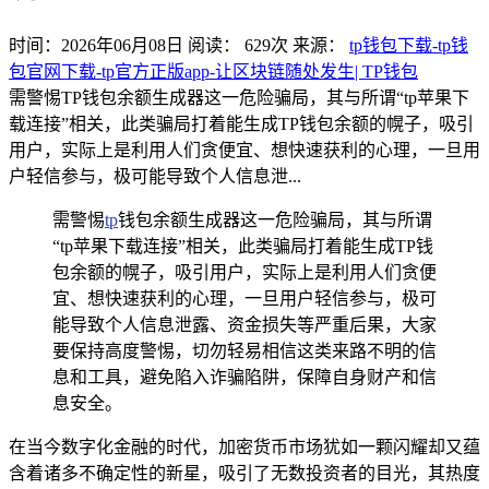
时间：2026年06月08日
阅读：
629
次
来源：
tp钱包下载-tp钱
包官网下载-tp官方正版app-让区块链随处发生| TP钱包
需警惕TP钱包余额生成器这一危险骗局，其与所谓“tp苹果下
载连接”相关，此类骗局打着能生成TP钱包余额的幌子，吸引
用户，实际上是利用人们贪便宜、想快速获利的心理，一旦用
户轻信参与，极可能导致个人信息泄...
需警惕
tp
钱包余额生成器这一危险骗局，其与所谓
“tp苹果下载连接”相关，此类骗局打着能生成TP钱
包余额的幌子，吸引用户，实际上是利用人们贪便
宜、想快速获利的心理，一旦用户轻信参与，极可
能导致个人信息泄露、资金损失等严重后果，大家
要保持高度警惕，切勿轻易相信这类来路不明的信
息和工具，避免陷入诈骗陷阱，保障自身财产和信
息安全。
在当今数字化金融的时代，加密货币市场犹如一颗闪耀却又蕴
含着诸多不确定性的新星，吸引了无数投资者的目光，其热度