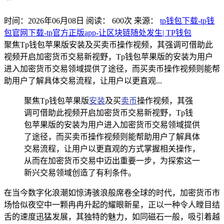
时间：2026年06月08日
阅读：
600
次
来源：
tp钱包下载-tp钱
包官网下载-tp官方正版app-让区块链随处发生| TP钱包
聚焦Tp钱包苹果版安装及买卖币操作视频，其强调可借助此
视频开启加密货币交易新视野，Tp钱包苹果版的安装为用户
进入加密货币交易领域提供了途径，而买卖币操作视频则能帮
助用户了解具体交易流程，让用户以更直观...
聚焦Tp钱包苹果版
安装
及买
卖币
操作视频，其强
调可借助此视频开启加密货币交易新视野，Tp钱
包苹果版的安装为用户进入加密货币交易领域提供
了途径，而买卖币操作视频则能帮助用户了解具体
交易流程，让用户以更直观的方式掌握相关操作，
从而在加密货币交易中迈出重要一步，为探索这一
新兴交易领域创造了有利条件。
在当今数字化浪潮如惊涛骇浪般席卷全球的时代，加密货币市
场恰似夜空中一颗冉冉升起的耀眼新星，正以一种令人瞠目结
舌的速度迅猛发展，其独特的魅力，如同磁石一般，吸引着越