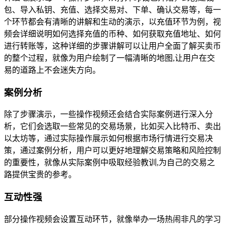
包、导入私钥、充值、选择交易对、下单、确认交易等，每一
个环节都会有清晰的讲解和生动的演示，以充值环节为例，视
频会详细说明如何选择充值的币种、如何获取充值地址、如何
进行转账等，这种详细的步骤讲解可以让用户全面了解买卖币
的整个过程，就像为用户绘制了一幅清晰的地图,让用户在交
易的道路上不会迷失方向。
案例分析
除了步骤演示，一些操作视频还会结合实际案例进行深入分
析，它们会选取一些常见的交易场景，比如买入比特币、卖出
以太坊等，通过实际操作展示如何根据市场行情进行交易决
策，通过案例分析，用户可以更好地理解交易策略和风险控制
的重要性，就像从实际案例中吸取经验教训,为自己的交易之
路提供宝贵的参考。
互动性强
部分操作视频会设置互动环节，就像举办一场热闹非凡的学习