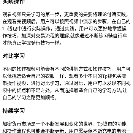
实践操作
观看视频只是学习的第一步，更重要的是要将理论付诸实践，
在观看完视频后，用户可以按照视频中演示的步骤，在自己的
Tp钱包中进行实际操作，通过实践，用户可以更好地掌握操
作技巧，加深对交易流程的理解,就像通过不断练习骑自行车
才能真正掌握骑行技巧一样。
对比学习
不同的操作视频可能会有不同的讲解方式和操作技巧，用户可
以像挑选适合自己的衣服一样，观看多个不同的Tp钱包买卖
币操作视频，进行对比学习，通过对比，用户可以发现不同视
频中的优点和不足之处，从而选择最适合自己的学习方法,让
自己的学习之路更加顺畅。
持续学习
加密货币市场是一个不断发展和变化的世界，Tp钱包的功能
和操作流程也可能会不断更新，用户需要像不断充电的电池一