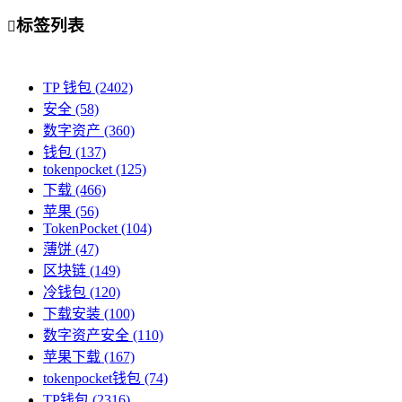
标签列表

TP 钱包
(2402)
安全
(58)
数字资产
(360)
钱包
(137)
tokenpocket
(125)
下载
(466)
苹果
(56)
TokenPocket
(104)
薄饼
(47)
区块链
(149)
冷钱包
(120)
下载安装
(100)
数字资产安全
(110)
苹果下载
(167)
tokenpocket钱包
(74)
TP钱包
(2316)