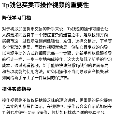
Tp钱包买卖币操作视频的重要性
降低学习门槛
对于初涉加密货币交易的新手来说，Tp钱包的操作可能会让
人感觉如同置身于一个错综复杂的迷宫之中，难以找到方向，
买卖币这一过程涉及到创建钱包、充值、选择交易对、下单等
多个繁琐的步骤，而操作视频就像是一位贴心且专业的向导，
以直观生动的方式详细展示每一个步骤，让新手可以像跟着导
航行走一样，一步一步地完成操作，这大大降低了新手的学习
成本，通过观看视频，新手能够快速熟悉Tp钱包的界面布局
和各项功能的使用方法，避免因操作不当而导致资产损失,就
如同给新手穿上了一件坚固的保护衣。
提供实践指导
操作视频绝不仅仅是枯燥乏味的理论讲解，更重要的是它提供
了真实的实际操作演示，在视频中，操作者会亲自示范如何在
Tp钱包中进行买卖币操作，包括如何挑选合适的交易平台、