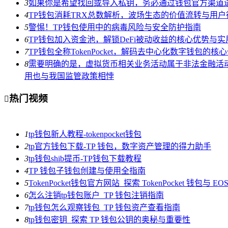
3
如果你是希望找回或导入私钥，务必通过钱包官方渠道
4
TP钱包消耗TRX总数解析，波场生态的价值流转与用户
5
警惕！TP钱包使用中的病毒风险与安全防护指南
6
TP钱包加入资金池，解锁DeFi被动收益的核心优势与实
7
TP钱包全称TokenPocket，解码去中心化数字钱包的
8
需要明确的是，虚拟货币相关业务活动属于非法金融活动，
用也与我国监管政策相悖
热门视频

1
tp钱包新人教程-tokenpocket钱包
2
tp官方钱包下载-TP 钱包，数字资产管理的得力助手
3
tp钱包shib提币-TP钱包下载教程
4
TP 钱包子钱包创建与使用全指南
5
TokenPocket钱包官方网站_探索 TokenPocket 钱包与 
6
怎么注销tp钱包账户_TP 钱包注销指南
7
tp钱包怎么观察钱包_TP 钱包资产查看指南
8
tp钱包密钥_探索 TP 钱包公钥的奥秘与重要性