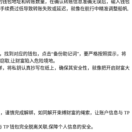
方的钱包地址和转账数量，在确认转账信息准确无误后，输入钱包
手续费过低导致转账失败或延迟，就像在航行中精准调整船帆,
包管理”，找到对应的钱包，点击“备份助记词”，要严格按照提示，将
窃取,让财富陷入危险境地。
同样，将私钥认真抄写在纸上，确保其安全性，就像把开启财富大
信息，谨慎完成解绑，如同解开束缚财富的绳索，让账户信息与 TP
 TP 钱包完全脱离关联,保障个人信息的安全。