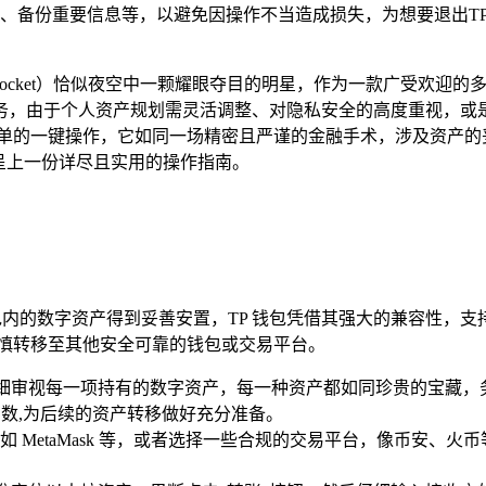
、备份重要信息等，以避免因操作不当造成损失，为想要退出T
enPocket）恰似夜空中一颗耀眼夺目的明星，作为一款广受欢
务，由于个人资产规划需灵活调整、对隐私安全的高度重视，或
并非简单的一键操作，它如同一场精密且严谨的金融手术，涉及资
户呈上一份详尽且实用的操作指南。
包内的数字资产得到妥善安置，TP 钱包凭借其强大的兼容性，支
谨慎转移至其他安全可靠的钱包或交易平台。
中仔细审视每一项持有的数字资产，每一种资产都如同珍贵的宝藏
中有数,为后续的资产转移做好充分准备。
 MetaMask 等，或者选择一些合规的交易平台，像币安、
。