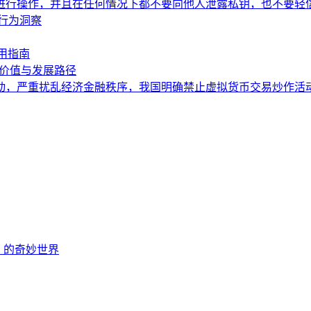
进行操作，并且在任何情况下都不要向他人泄露私钥，也不要轻
行为洞察
用指南
核心价值与发展路径
严重扰乱经济金融秩序，我国明确禁止虚拟货币交易炒作活动。To
EOS 的奇妙世界