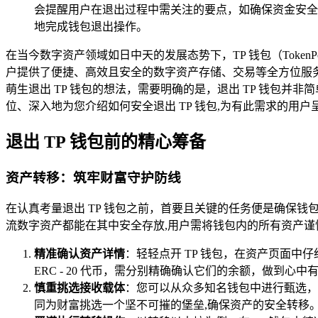
会提醒用户在退出过程中需关注的要点，如确保资金安全
地完成钱包退出操作。
在当今数字资产领域如日中天的发展态势下，TP 钱包（Tok
户提供了便捷、高效且安全的数字资产存储、交易等全方位服
萌生退出 TP 钱包的想法，需要明确的是，退出 TP 钱包
位、深入地为您介绍如何安全退出 TP 钱包,为有此需求的用
退出 TP 钱包前的精心筹备
资产转移：筑牢财富守护防线
在认真考量退出 TP 钱包之前，首要且关键的任务便是确保钱
流数字资产都能在其中安全存放,用户需将钱包内的所有资产
精准确认资产详情
：轻轻点开 TP 钱包，在资产页面
ERC - 20 代币，需分别精确确认它们的余额，做到心
慎重挑选接收载体
：您可以从众多知名钱包中进行甄选，如
同为财富挑选一个坚不可摧的堡垒,确保资产的安全转移