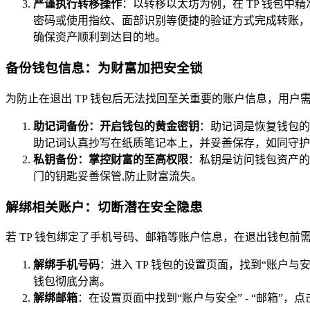
严谨执行转移操作
：以转移以太坊为例，在 TP 钱包
密码或使用指纹、面部识别等便捷的验证方式完成转账，
确保资产顺利到达目的地。
备份钱包信息：为财富加把安全锁
为防止在退出 TP 钱包后无法找回至关重要的账户信息，用
助记词备份：开启钱包的黄金密钥
：助记词是恢复钱包的重
助记词认真抄写在纸质笔记本上，并妥善保存，如同守护
私钥备份：掌控财富的至高权限
：私钥是访问钱包资产的
门的钥匙妥善保管,防止财富流失。
解绑相关账户：切断潜在安全隐患
若 TP 钱包绑定了手机号码、邮箱等账户信息，在退出钱包前
解绑手机号码
：进入 TP 钱包的设置页面，找到“账户与
钱包彻底分离。
解绑邮箱
：在设置页面中找到“账户与安全” - “邮箱”