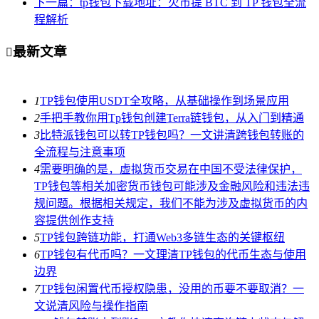
下一篇：tp钱包下载地址：火币提 BTC 到 TP 钱包全流
程解析
最新文章

1
TP钱包使用USDT全攻略，从基础操作到场景应用
2
手把手教你用Tp钱包创建Terra链钱包，从入门到精通
3
比特派钱包可以转TP钱包吗？一文讲清跨钱包转账的
全流程与注意事项
4
需要明确的是，虚拟货币交易在中国不受法律保护，
TP钱包等相关加密货币钱包可能涉及金融风险和违法违
规问题。根据相关规定，我们不能为涉及虚拟货币的内
容提供创作支持
5
TP钱包跨链功能，打通Web3多链生态的关键枢纽
6
TP钱包有代币吗？一文理清TP钱包的代币生态与使用
边界
7
TP钱包闲置代币授权隐患，没用的币要不要取消？一
文说清风险与操作指南