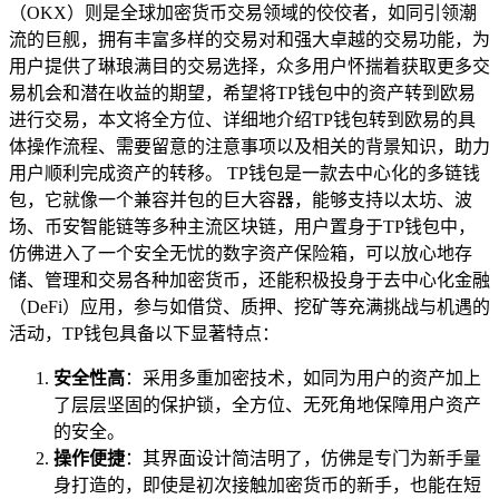
（OKX）则是全球加密货币交易领域的佼佼者，如同引领潮
流的巨舰，拥有丰富多样的交易对和强大卓越的交易功能，为
用户提供了琳琅满目的交易选择，众多用户怀揣着获取更多交
易机会和潜在收益的期望，希望将TP钱包中的资产转到欧易
进行交易，本文将全方位、详细地介绍TP钱包转到欧易的具
体操作流程、需要留意的注意事项以及相关的背景知识，助力
用户顺利完成资产的转移。 TP钱包是一款去中心化的多链钱
包，它就像一个兼容并包的巨大容器，能够支持以太坊、波
场、币安智能链等多种主流区块链，用户置身于TP钱包中，
仿佛进入了一个安全无忧的数字资产保险箱，可以放心地存
储、管理和交易各种加密货币，还能积极投身于去中心化金融
（DeFi）应用，参与如借贷、质押、挖矿等充满挑战与机遇的
活动，TP钱包具备以下显著特点：
安全性高
：采用多重加密技术，如同为用户的资产加上
了层层坚固的保护锁，全方位、无死角地保障用户资产
的安全。
操作便捷
：其界面设计简洁明了，仿佛是专门为新手量
身打造的，即使是初次接触加密货币的新手，也能在短