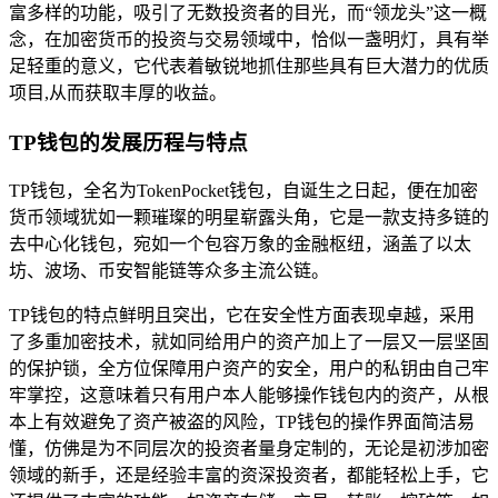
富多样的功能，吸引了无数投资者的目光，而“领龙头”这一概
念，在加密货币的投资与交易领域中，恰似一盏明灯，具有举
足轻重的意义，它代表着敏锐地抓住那些具有巨大潜力的优质
项目,从而获取丰厚的收益。
TP钱包的发展历程与特点
TP钱包，全名为TokenPocket钱包，自诞生之日起，便在加密
货币领域犹如一颗璀璨的明星崭露头角，它是一款支持多链的
去中心化钱包，宛如一个包容万象的金融枢纽，涵盖了以太
坊、波场、币安智能链等众多主流公链。
TP钱包的特点鲜明且突出，它在安全性方面表现卓越，采用
了多重加密技术，就如同给用户的资产加上了一层又一层坚固
的保护锁，全方位保障用户资产的安全，用户的私钥由自己牢
牢掌控，这意味着只有用户本人能够操作钱包内的资产，从根
本上有效避免了资产被盗的风险，TP钱包的操作界面简洁易
懂，仿佛是为不同层次的投资者量身定制的，无论是初涉加密
领域的新手，还是经验丰富的资深投资者，都能轻松上手，它