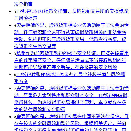
决全指南
3
TP钱包USDT提币全指南，从钱包到交易所的实操步骤
与风险提示
4
需要明确的是，虚拟货币相关业务活动属于非法金融活
动，任何组织和个人不得从事虚拟货币相关的非法金融
活动，包括但不限于虚拟货币交易、代币发行融资、虚
拟货币衍生品交易等
5
私钥作为加密货币钱包的核心安全凭证，直接关联着用
户的数字资产安全，任何随意泄露或不当获取私钥的行
为都可能导致资产完全丢失，存在极高的安全风险
6
TP钱包转账转错地址怎么办？最全补救指南与风险规
避方案
7
需要明确的是，虚拟货币相关业务活动属于非法金融活
动，严重危害金融秩序和群众财产安全。TP钱包等虚拟
货币钱包，为虚拟货币交易提供了便利，本身就存在极
大的法律风险和安全隐患
8
需要明确的是，虚拟货币交易在中国不受法律保护，且
存在较大的金融风险和监管风险。根据相关规定，任何
组织和个人不得从事虚拟货币相关的非法金融活动，因