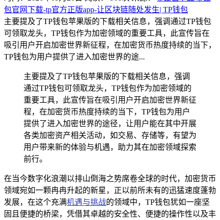
包官网下载-tp官方正版app-让区块链随处发生| TP钱包
主要提及了TP钱包苹果版的下载相关信息，强调通过TP钱包
可领取龙头，TP钱包作为加密领域的重要工具，此宣传旨在
吸引用户开启加密世界新征程，在加密货币热度持续的当下，
TP钱包为用户提供了进入加密世界的途...
主要提及了TP钱包苹果版的下载相关信息，强调
通过TP钱包可领取龙头，TP钱包作为加密领域的
重要工具，此宣传旨在吸引用户开启加密世界新征
程，在加密货币热度持续的当下，TP钱包为用户
提供了进入加密世界的途径，让用户能在其中开展
各类加密资产相关活动，如交易、存储等，有望为
用户带来新的体验与机遇，助力其在加密领域探索
前行。
在当今数字化浪潮以排山倒海之势席卷全球的时代，加密货币
领域宛如一颗冉冉升起的新星，正以前所未有的迅猛速度蓬勃
发展，在这个充满
机遇与挑战
的领域中，TP钱包犹如一座坚
固且便捷的桥梁，凭借其卓越的安全性、便捷的操作性以及丰