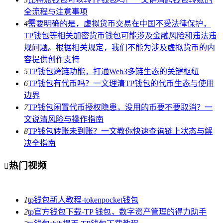
全流程与注意事项
4
需要明确的是，虚拟货币交易在中国不受法律保护，
TP钱包等相关加密货币钱包可能涉及金融风险和违法违
规问题。根据相关规定，我们不能为涉及虚拟货币的内
容提供创作支持
5
TP钱包跨链功能，打通Web3多链生态的关键枢纽
6
TP钱包有代币吗？一文理清TP钱包的代币生态与使用
边界
7
TP钱包闲置代币授权隐患，没用的币要不要取消？一
文说清风险与操作指南
8
TP钱包转账未到账？一文教你快速查询链上状态与解
决全指南
热门视频

1
tp钱包新人教程-tokenpocket钱包
2
tp官方钱包下载-TP 钱包，数字资产管理的得力助手