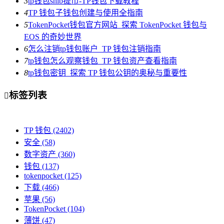
3
tp钱包shib提币-TP钱包下载教程
4
TP 钱包子钱包创建与使用全指南
5
TokenPocket钱包官方网站_探索 TokenPocket 钱包与
EOS 的奇妙世界
6
怎么注销tp钱包账户_TP 钱包注销指南
7
tp钱包怎么观察钱包_TP 钱包资产查看指南
8
tp钱包密钥_探索 TP 钱包公钥的奥秘与重要性
标签列表

TP 钱包
(2402)
安全
(58)
数字资产
(360)
钱包
(137)
tokenpocket
(125)
下载
(466)
苹果
(56)
TokenPocket
(104)
薄饼
(47)