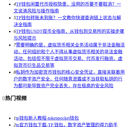
4
TP钱包闲置代币授权隐患，没用的币要不要取消？一
文说清风险与操作指南
5
TP钱包转账未到账？一文教你快速查询链上状态与解
决全指南
6
TP钱包USDT提币全指南，从钱包到交易所的实操步骤
与风险提示
7
需要明确的是，虚拟货币相关业务活动属于非法金融活
动，任何组织和个人不得从事虚拟货币相关的非法金融
活动，包括但不限于虚拟货币交易、代币发行融资、虚
拟货币衍生品交易等
8
私钥作为加密货币钱包的核心安全凭证，直接关联着用
户的数字资产安全，任何随意泄露或不当获取私钥的行
为都可能导致资产完全丢失，存在极高的安全风险
热门视频

1
tp钱包新人教程-tokenpocket钱包
2
tp官方钱包下载-TP 钱包，数字资产管理的得力助手