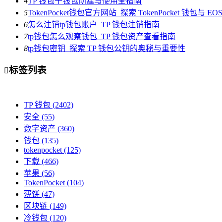
4
TP 钱包子钱包创建与使用全指南
5
TokenPocket钱包官方网站_探索 TokenPocket 钱包与 
6
怎么注销tp钱包账户_TP 钱包注销指南
7
tp钱包怎么观察钱包_TP 钱包资产查看指南
8
tp钱包密钥_探索 TP 钱包公钥的奥秘与重要性
标签列表

TP 钱包
(2402)
安全
(55)
数字资产
(360)
钱包
(135)
tokenpocket
(125)
下载
(466)
苹果
(56)
TokenPocket
(104)
薄饼
(47)
区块链
(149)
冷钱包
(120)