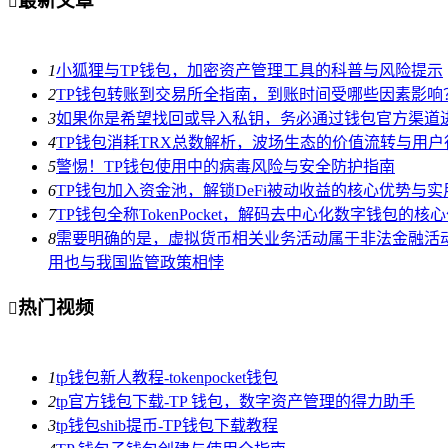
最新文章

1
小狐狸与TP钱包，加密资产管理工具的科普与风险提示
2
TP钱包转账到交易所全指南，到账时间受哪些因素影响
3
如果你是希望找回或导入私钥，务必通过钱包官方渠道
4
TP钱包消耗TRX总数解析，波场生态的价值流转与用户
5
警惕！TP钱包使用中的病毒风险与安全防护指南
6
TP钱包加入资金池，解锁DeFi被动收益的核心优势与实
7
TP钱包全称TokenPocket，解码去中心化数字钱包的
8
需要明确的是，虚拟货币相关业务活动属于非法金融活动，
用也与我国监管政策相悖
热门视频

1
tp钱包新人教程-tokenpocket钱包
2
tp官方钱包下载-TP 钱包，数字资产管理的得力助手
3
tp钱包shib提币-TP钱包下载教程