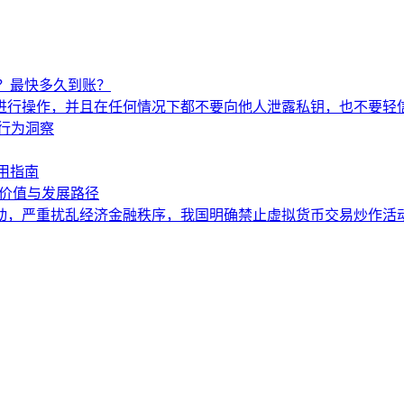
？最快多久到账？
进行操作，并且在任何情况下都不要向他人泄露私钥，也不要轻
行为洞察
用指南
核心价值与发展路径
严重扰乱经济金融秩序，我国明确禁止虚拟货币交易炒作活动。To