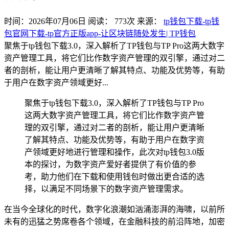
时间：2026年07月06日
阅读：
773
次
来源：
tp钱包下载-tp钱
包官网下载-tp官方正版app-让区块链随处发生| TP钱包
聚焦于tp钱包下载3.0，深入解析了TP钱包与TP Pro这两大数字
资产管理工具，将它们比作数字资产管理的双引擎，通过对二
者的剖析，能让用户更清晰了解其特点、功能及优势等，有助
于用户在数字资产领域更好...
聚焦于tp钱包下载3.0，深入解析了TP钱包与TP Pro
这两大数字资产管理工具，将它们比作数字资产管
理的双引擎，通过对二者的剖析，能让用户更清晰
了解其特点、功能及优势等，有助于用户在数字资
产领域更好地进行管理和操作，此次对tp钱包3.0版
本的探讨，为数字资产爱好者提供了有价值的参
考，助力他们在下载和使用钱包时做出更合适的选
择，以满足不同场景下的数字资产管理需求。
在当今全球化的时代，数字化浪潮如汹涌澎湃的海啸，以前所
未有的迅猛之势席卷各个领域，在金融科技的前沿阵地，加密