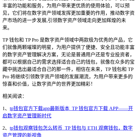
丰富的功能和服务，为用户带来更优质的使用体验，可以预
见，它们将在数字资产领域发挥更加重要的作用，推动数字资
产市场的进一步发展,引领数字资产领域走向更加辉煌的未
来。
TP 钱包和 TP Pro 是数字资产领域中两款极为优秀的产品，它
们就像两颗璀璨的明星，为用户提供了便捷、安全且功能丰富
的数字资产管理解决方案，无论是普通用户还是专业投资者，
都可以根据自己的需求选择适合自己的钱包，就像在众多的宝
藏中挑选出最适合自己的那一件，相信在未来，TP 钱包和 TP
Pro 将继续引领数字资产领域的发展潮流，为用户带来更多的
惊喜和价值，让数字资产的世界更加精彩！
相关阅读：
1、
tp钱包官方下载app最新版本_TP 钱包官方下载 APP——开
启数字资产管理新时代
2、
tp钱包观察钱包怎么转币_TP 钱包与 ETH 观察钱包，数字
资产管理的新视角