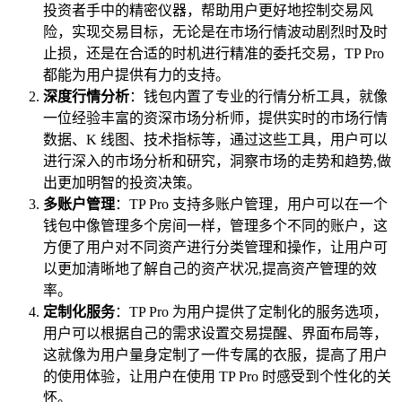
投资者手中的精密仪器，帮助用户更好地控制交易风
险，实现交易目标，无论是在市场行情波动剧烈时及时
止损，还是在合适的时机进行精准的委托交易，TP Pro
都能为用户提供有力的支持。
深度行情分析
：钱包内置了专业的行情分析工具，就像
一位经验丰富的资深市场分析师，提供实时的市场行情
数据、K 线图、技术指标等，通过这些工具，用户可以
进行深入的市场分析和研究，洞察市场的走势和趋势,做
出更加明智的投资决策。
多账户管理
：TP Pro 支持多账户管理，用户可以在一个
钱包中像管理多个房间一样，管理多个不同的账户，这
方便了用户对不同资产进行分类管理和操作，让用户可
以更加清晰地了解自己的资产状况,提高资产管理的效
率。
定制化服务
：TP Pro 为用户提供了定制化的服务选项，
用户可以根据自己的需求设置交易提醒、界面布局等，
这就像为用户量身定制了一件专属的衣服，提高了用户
的使用体验，让用户在使用 TP Pro 时感受到个性化的关
怀。