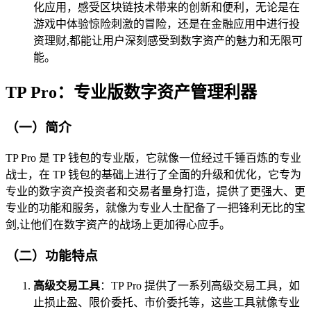
化应用，感受区块链技术带来的创新和便利，无论是在
游戏中体验惊险刺激的冒险，还是在金融应用中进行投
资理财,都能让用户深刻感受到数字资产的魅力和无限可
能。
TP Pro：专业版数字资产管理利器
（一）简介
TP Pro 是 TP 钱包的专业版，它就像一位经过千锤百炼的专业
战士，在 TP 钱包的基础上进行了全面的升级和优化，它专为
专业的数字资产投资者和交易者量身打造，提供了更强大、更
专业的功能和服务，就像为专业人士配备了一把锋利无比的宝
剑,让他们在数字资产的战场上更加得心应手。
（二）功能特点
高级交易工具
：TP Pro 提供了一系列高级交易工具，如
止损止盈、限价委托、市价委托等，这些工具就像专业