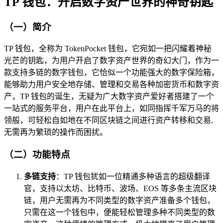
TP 钱包：开启数字资产世界的神奇钥匙
（一）简介
TP 钱包，全称为 TokenPocket 钱包，它宛如一把闪耀着神秘
光芒的钥匙，为用户开启了数字资产世界的奇幻大门，作为一
款支持多链的数字钱包，它恰似一个功能强大的数字保险箱，
能够助力用户安全地存储、管理和交易各种加密货币和数字资
产，TP 钱包的诞生，无疑为广大数字资产爱好者搭建了一个
一站式的服务平台，用户在此平台上，如同指挥千军万马的将
领般，可轻松自如地在不同区块链之间进行资产转移和交易,
无需再为繁琐的操作而困扰。
（二）功能特点
多链支持
：TP 钱包犹如一位精通多种语言的超级翻译
官，支持以太坊、比特币、波场、EOS 等多条主流区块
链，用户无需再为不同类型的数字资产准备多个钱包，
只需在这一个钱包中，便能轻松管理多种不同类型的数