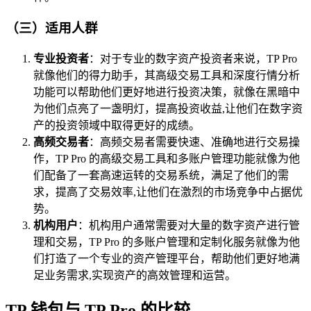
（三）适用人群
专业投资者
：对于专业的数字资产投资者来说，TP Pro
就像他们的得力助手，其高级交易工具和深度行情分析
功能可以帮助他们更好地进行投资决策，就像在黑暗中
为他们点亮了一盏明灯，提高投资收益,让他们在数字资
产的投资领域中取得更好的成绩。
高频交易者
：高频交易者需要快速、准确地进行交易操
作，TP Pro 的高级交易工具和多账户管理功能就像为他
们配备了一套高速运转的交易系统，满足了他们的需
求，提高了交易效率,让他们在激烈的市场竞争中占据优
势。
机构用户
：机构用户通常需要对大量的数字资产进行管
理和交易，TP Pro 的多账户管理和定制化服务就像为他
们打造了一个专业的资产管理平台，帮助他们更好地满
足业务需求,实现资产的高效管理和运营。
TP 钱包与 TP Pro 的比较