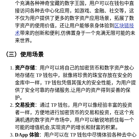
个充满各种神奇宝藏的数字王国，用户可以在钱包中直
接访问各种去中心化应用，如游戏、金融、社交等，这
不仅为用户提供了更多的数字资产应用场景，拓展了数
字资产的使用价值，还让用户能够亲身体验到
区块链技
术
带来的创新和便利,仿佛置身于一个充满无限可能的未
来世界。
（三）使用场景
资产存储
：用户可以将自己的加密货币和数字资产放心
地存储在 TP 钱包中，就像将珍贵的珠宝存放在安全的
金库中一样，TP 钱包凭借其强大的安全性能，为用户提
供了安全可靠的存储服务,让用户的资产得到妥善的保
护。
交易投资
：通过 TP 钱包，用户可以像经验丰富的投资
者一样，方便地进行加密货币的交易和投资，在这个充
满机遇的数字资产市场中，用户可以敏锐地抓住每一个
可能的增值机会,实现资产的增长和财富的积累。
DApp 体验
：用户可以在 TP 钱包中尽情体验各种去中心