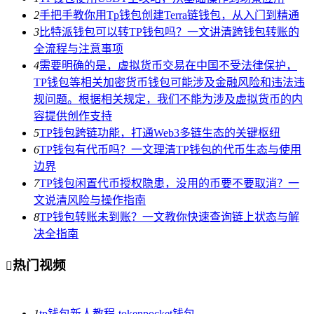
2
手把手教你用Tp钱包创建Terra链钱包，从入门到精通
3
比特派钱包可以转TP钱包吗？一文讲清跨钱包转账的
全流程与注意事项
4
需要明确的是，虚拟货币交易在中国不受法律保护，
TP钱包等相关加密货币钱包可能涉及金融风险和违法违
规问题。根据相关规定，我们不能为涉及虚拟货币的内
容提供创作支持
5
TP钱包跨链功能，打通Web3多链生态的关键枢纽
6
TP钱包有代币吗？一文理清TP钱包的代币生态与使用
边界
7
TP钱包闲置代币授权隐患，没用的币要不要取消？一
文说清风险与操作指南
8
TP钱包转账未到账？一文教你快速查询链上状态与解
决全指南
热门视频

1
tp钱包新人教程-tokenpocket钱包