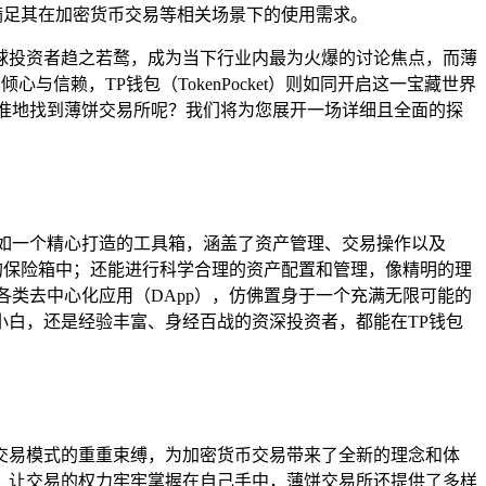
满足其在加密货币交易等相关场景下的使用需求。
全球投资者趋之若鹜，成为当下行业内最为火爆的讨论焦点，而薄
与信赖，TP钱包（TokenPocket）则如同开启这一宝藏世界
准地找到薄饼交易所呢？我们将为您展开一场详细且全面的探
如一个精心打造的工具箱，涵盖了资产管理、交易操作以及
的保险箱中；还能进行科学合理的资产配置和管理，像精明的理
类去中心化应用（DApp），仿佛置身于一个充满无限可能的
白，还是经验丰富、身经百战的资深投资者，都能在TP钱包
传统交易模式的重重束缚，为加密货币交易带来了全新的理念和体
，让交易的权力牢牢掌握在自己手中，薄饼交易所还提供了多样