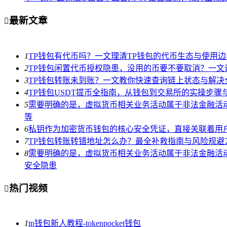
最新文章

1
TP钱包有代币吗？一文理清TP钱包的代币生态与使用边
2
TP钱包闲置代币授权隐患，没用的币要不要取消？一文
3
TP钱包转账未到账？一文教你快速查询链上状态与解决
4
TP钱包USDT提币全指南，从钱包到交易所的实操步骤
5
需要明确的是，虚拟货币相关业务活动属于非法金融活
等
6
私钥作为加密货币钱包的核心安全凭证，直接关联着用
7
TP钱包转账转错地址怎么办？最全补救指南与风险规避
8
需要明确的是，虚拟货币相关业务活动属于非法金融活
安全隐患
热门视频

1
tp钱包新人教程-tokenpocket钱包