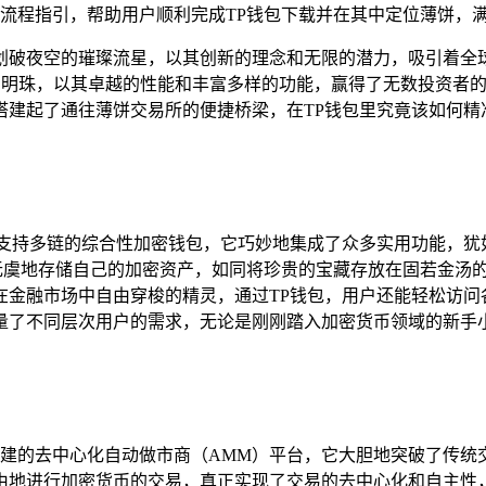
流程指引，帮助用户顺利完成TP钱包下载并在其中定位薄饼，
道划破夜空的璀璨流星，以其创新的理念和无限的潜力，吸引着
辉的明珠，以其卓越的性能和丰富多样的功能，赢得了无数投资者的倾心
搭建起了通往薄饼交易所的便捷桥梁，在TP钱包里究竟该如何精
款支持多链的综合性加密钱包，它巧妙地集成了众多实用功能，犹
全无虞地存储自己的加密资产，如同将珍贵的宝藏存放在固若金汤
金融市场中自由穿梭的精灵，通过TP钱包，用户还能轻松访问各
量了不同层次用户的需求，无论是刚刚踏入加密货币领域的新手小
C）精心构建的去中心化自动做市商（AMM）平台，它大胆地突破了
由地进行加密货币的交易，真正实现了交易的去中心化和自主性