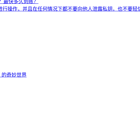
？最快多久到账？
进行操作，并且在任何情况下都不要向他人泄露私钥，也不要轻
EOS 的奇妙世界