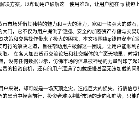
解决方案，以帮助用户破解这一使用难题，让用户能在 tp 钱
货币市场凭借其独特的魅力和巨大的潜力，宛如一块强大的磁石，
的大门，它不仅为用户提供了便捷、安全的加密资产存储与交易
资决策和交易操作带来了极大的困扰，本文将围绕tp钱包安卓官
实可行的解决之道，旨在帮助用户破解这一困境，让用户能顺利在
取。 在各大加密货币交流论坛和社交媒体的广袤天地里，时常
死寂，没有任何数据显示，仿佛市场的信息被神秘的力量封印了起
宝贵的投资良机，还有的用户遭遇了加载缓慢甚至无法加载的问
的用户来说，却可能是一场灭顶之灾，造成巨大的损失，行情信息
指的黑暗中摸索前行，投资者难以判断市场的走向和趋势，只能在