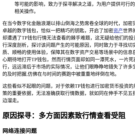
等可能的影响，致力于探寻解决之道，为用户提供可行的
相关操作。
在当今数字化金融浪潮以排山倒海之势席卷全球的时代，加密
卓越的数字钱包，恰似一把精巧的钥匙，开启了加密
资产
世界
却遭遇了TP钱包行情无法查看的棘手难题，这无疑给他们的投
行深度剖析，探讨该问题产生的可能原因，同时致力于寻找切
质、顺畅的使用体验，保障其在数字资产交易等场景中的信息获
心期待地打开TP钱包，然而行情页面却如同一潭死水，一片
行，远远滞后于市场的实际情况，让他们眼睁睁地错失了许多
的及时把握,仿佛在与时间的赛跑中被重重地绊倒在地。
这些看似不起眼的问题，对于依赖TP钱包进行加密货币投资
策的重要依据，无法准确获取行情数据，就如同在伸手不见五
边溜走。
原因探寻：多方面因素致行情查看受阻
网络连接问题