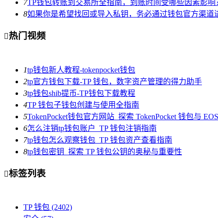
7
TP钱包转账到交易所全指南，到账时间受哪些因素影响
8
如果你是希望找回或导入私钥，务必通过钱包官方渠道
热门视频

1
tp钱包新人教程-tokenpocket钱包
2
tp官方钱包下载-TP 钱包，数字资产管理的得力助手
3
tp钱包shib提币-TP钱包下载教程
4
TP 钱包子钱包创建与使用全指南
5
TokenPocket钱包官方网站_探索 TokenPocket 钱包与 
6
怎么注销tp钱包账户_TP 钱包注销指南
7
tp钱包怎么观察钱包_TP 钱包资产查看指南
8
tp钱包密钥_探索 TP 钱包公钥的奥秘与重要性
标签列表

TP 钱包
(2402)