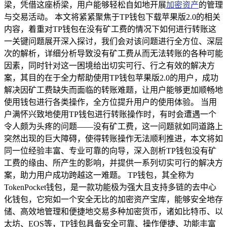
梁，凭借这座桥梁，用户能够轻松自如地开展
加密资产
的管理
与交易活动。 本文将紧紧聚焦于TP钱包下载苹果版2.0的相关
内容，着重对TP钱包在没有矿工费的情况下如何进行转账这
一关键问题展开深入探讨，我们会对该问题进行全方位、深层
次的解析，详细分析导致没有矿工费从而无法转账的各种可能
因素，同时针对这一困境给出切实可行、行之有效的解决方
案，其目的在于全力帮助使用TP钱包苹果版2.0的用户，成功
解决因矿工费缺失而面临的转账难题，让用户能够更加顺畅地
使用钱包进行各类操作，全方位提升用户的使用体验。 当用
户满怀兴致地使用TP钱包进行转账操作时，有时会遭遇一个
令人颇为头疼的问题——没有矿工费，这一问题就如同道路上
突然出现的巨大障碍，使得转账操作无法顺利推进，本文将如
同一位经验丰富、专业可靠的向导，深入剖析TP钱包没有矿
工费的缘由、所产生的影响，并提供一系列切实可行的解决方
案，助力用户成功跨越这一难题。 TP钱包，其全称为
TokenPocket钱包，是一款功能极为强大且支持多链的去中心
化钱包，它宛如一个安全无比的加密资产宝库，能够安全地存
储、高效地管理和便捷地交易多种加密货币，诸如比特币、以
太坊、EOS等，TP钱包具备安全可靠、操作便捷、功能丰富