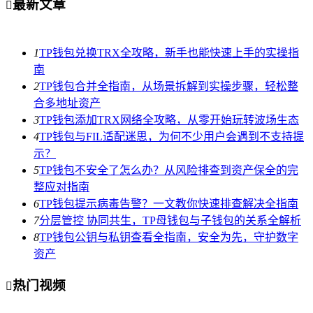
最新文章

1
TP钱包兑换TRX全攻略，新手也能快速上手的实操指
南
2
TP钱包合并全指南，从场景拆解到实操步骤，轻松整
合多地址资产
3
TP钱包添加TRX网络全攻略，从零开始玩转波场生态
4
TP钱包与FIL适配迷思，为何不少用户会遇到不支持提
示？
5
TP钱包不安全了怎么办？从风险排查到资产保全的完
整应对指南
6
TP钱包提示病毒告警？一文教你快速排查解决全指南
7
分层管控 协同共生，TP母钱包与子钱包的关系全解析
8
TP钱包公钥与私钥查看全指南，安全为先，守护数字
资产
热门视频
