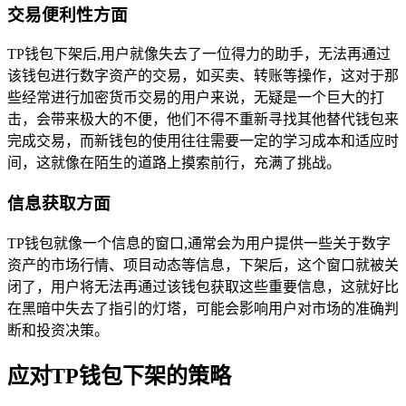
交易便利性方面
TP钱包下架后,用户就像失去了一位得力的助手，无法再通过
该钱包进行数字资产的交易，如买卖、转账等操作，这对于那
些经常进行加密货币交易的用户来说，无疑是一个巨大的打
击，会带来极大的不便，他们不得不重新寻找其他替代钱包来
完成交易，而新钱包的使用往往需要一定的学习成本和适应时
间，这就像在陌生的道路上摸索前行，充满了挑战。
信息获取方面
TP钱包就像一个信息的窗口,通常会为用户提供一些关于数字
资产的市场行情、项目动态等信息，下架后，这个窗口就被关
闭了，用户将无法再通过该钱包获取这些重要信息，这就好比
在黑暗中失去了指引的灯塔，可能会影响用户对市场的准确判
断和投资决策。
应对TP钱包下架的策略