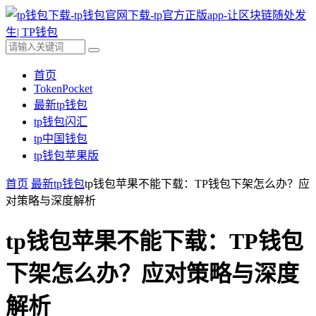
首页
TokenPocket
最新tp钱包
tp钱包闪汇
tp中国钱包
tp钱包苹果版
首页
最新tp钱包
tp钱包苹果不能下载：TP钱包下架怎么办？应
对策略与深度解析
tp钱包苹果不能下载：TP钱包
下架怎么办？应对策略与深度
解析