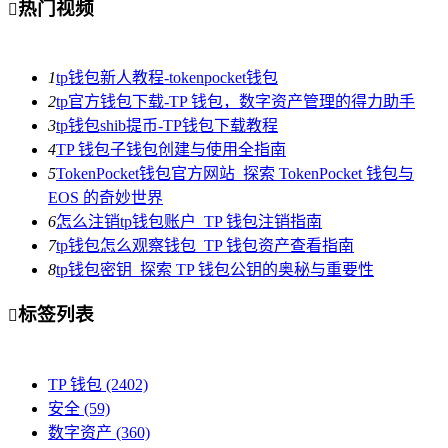
热门视频

1
tp钱包新人教程-tokenpocket钱包
2
tp官方钱包下载-TP 钱包，数字资产管理的得力助手
3
tp钱包shib提币-TP钱包下载教程
4
TP 钱包子钱包创建与使用全指南
5
TokenPocket钱包官方网站_探索 TokenPocket 钱包与
EOS 的奇妙世界
6
怎么注销tp钱包账户_TP 钱包注销指南
7
tp钱包怎么观察钱包_TP 钱包资产查看指南
8
tp钱包密钥_探索 TP 钱包公钥的奥秘与重要性
标签列表

TP 钱包
(2402)
安全
(59)
数字资产
(360)