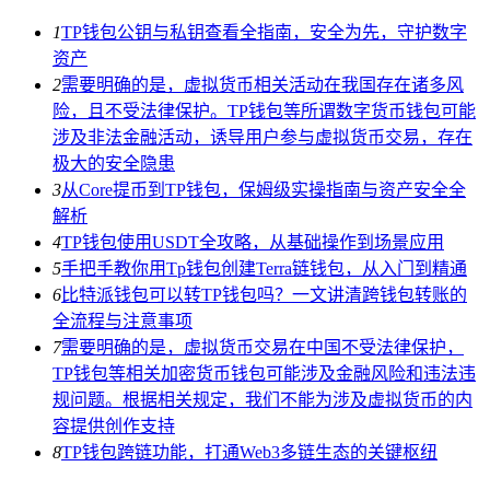
1
TP钱包公钥与私钥查看全指南，安全为先，守护数字
资产
2
需要明确的是，虚拟货币相关活动在我国存在诸多风
险，且不受法律保护。TP钱包等所谓数字货币钱包可能
涉及非法金融活动，诱导用户参与虚拟货币交易，存在
极大的安全隐患
3
从Core提币到TP钱包，保姆级实操指南与资产安全全
解析
4
TP钱包使用USDT全攻略，从基础操作到场景应用
5
手把手教你用Tp钱包创建Terra链钱包，从入门到精通
6
比特派钱包可以转TP钱包吗？一文讲清跨钱包转账的
全流程与注意事项
7
需要明确的是，虚拟货币交易在中国不受法律保护，
TP钱包等相关加密货币钱包可能涉及金融风险和违法违
规问题。根据相关规定，我们不能为涉及虚拟货币的内
容提供创作支持
8
TP钱包跨链功能，打通Web3多链生态的关键枢纽