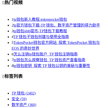
热门视频

1
tp钱包新人教程-tokenpocket钱包
2
tp官方钱包下载-TP 钱包，数字资产管理的得力助手
3
tp钱包shib提币-TP钱包下载教程
4
TP 钱包子钱包创建与使用全指南
5
TokenPocket钱包官方网站_探索 TokenPocket 钱包与
EOS 的奇妙世界
6
怎么注销tp钱包账户_TP 钱包注销指南
7
tp钱包怎么观察钱包_TP 钱包资产查看指南
8
tp钱包密钥_探索 TP 钱包公钥的奥秘与重要性
标签列表

TP 钱包
(2402)
安全
(59)
数字资产
(360)