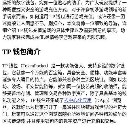
远扬的数字钱包，宛如一位贴心的助手，为广大玩家提供了一
种既便捷又安全的游戏充值方式，对于许多初涉游戏领域的新
手玩家而言，如何运用 TP 钱包进行游戏充值，或许还像一团
迷雾般让人困惑不已，别担心，本文将像一位细致的导游，详
细介绍 TP 钱包充值游戏的具体步骤以及需要留意的事项，助
力玩家轻松完成充值,尽情畅享游戏带来的无限乐趣。
TP 钱包简介
TP 钱包（TokenPocket）是一款功能强大、支持多链的数字钱
包，它就像一个万能的百宝箱，具备安全、便捷、功能丰富等
诸多令人瞩目的特点，它能够兼容多种主流区块链，例如以太
坊、波场、币安智能链等，就如同一位技艺高超的收纳师，能
够妥善地存储、管理和交易各种数字资产，除了具备基本的钱
包功能之外，TP 钱包还集成了
去中心化应用
（DApp）浏览
器，这就好比为玩家打开了一扇通往区块链游戏世界的神奇大
门，玩家可以通过这个浏览器随心所欲地访问各种精彩纷呈的
区块链游戏,并且使用钱包内的数字资产进行充值和交易。