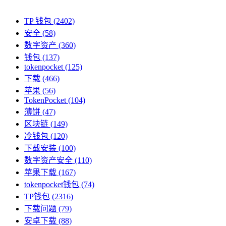
TP 钱包
(2402)
安全
(58)
数字资产
(360)
钱包
(137)
tokenpocket
(125)
下载
(466)
苹果
(56)
TokenPocket
(104)
薄饼
(47)
区块链
(149)
冷钱包
(120)
下载安装
(100)
数字资产安全
(110)
苹果下载
(167)
tokenpocket钱包
(74)
TP钱包
(2316)
下载问题
(79)
安卓下载
(88)