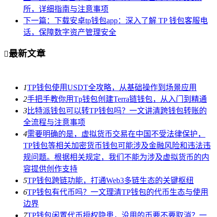
所，详细指南与注意事项
下一篇：下载安卓tp钱包app：深入了解 TP 钱包客服电
话，保障数字资产管理安全
最新文章

1
TP钱包使用USDT全攻略，从基础操作到场景应用
2
手把手教你用Tp钱包创建Terra链钱包，从入门到精通
3
比特派钱包可以转TP钱包吗？一文讲清跨钱包转账的
全流程与注意事项
4
需要明确的是，虚拟货币交易在中国不受法律保护，
TP钱包等相关加密货币钱包可能涉及金融风险和违法违
规问题。根据相关规定，我们不能为涉及虚拟货币的内
容提供创作支持
5
TP钱包跨链功能，打通Web3多链生态的关键枢纽
6
TP钱包有代币吗？一文理清TP钱包的代币生态与使用
边界
7
TP钱包闲置代币授权隐患，没用的币要不要取消？一