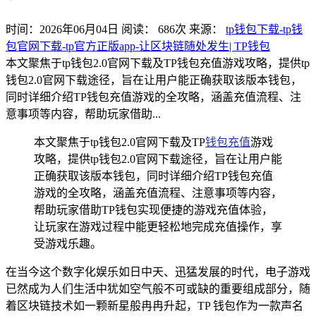
时间：2026年06月04日
阅读：
686
次
来源：
tp钱包下载-tp钱
包官网下载-tp官方正版app-让区块链随处发生| TP钱包
本文聚焦于tp钱包2.0官网下载及TP钱包充值游戏攻略，提供tp
钱包2.0官网下载途径，旨在让用户能正确获取该版本钱包，
同时详细介绍TP钱包充值游戏的全攻略，涵盖充值流程、注
意事项等内容，帮助玩家借助...
本文聚焦于tp钱包2.0官网下载及TP
钱包充值
游戏
攻略，提供tp钱包2.0官网下载途径，旨在让用户能
正确获取该版本钱包，同时详细介绍TP钱包充值
游戏的全攻略，涵盖充值流程、注意事项等内容，
帮助玩家借助TP钱包实现便捷的游戏充值体验，
让玩家在游戏过程中能更轻松地完成充值操作，享
受游戏乐趣。
在当今这个数字化娱乐如日中天、迅猛发展的时代，电子游戏
已然成为人们生活中犹如空气般不可或缺的重要组成部分，随
着区块链技术如一颗新星般冉冉升起，TP 钱包作为一款声名