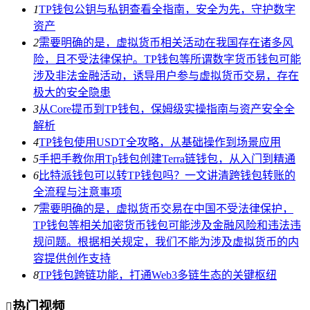
1
TP钱包公钥与私钥查看全指南，安全为先，守护数字
资产
2
需要明确的是，虚拟货币相关活动在我国存在诸多风
险，且不受法律保护。TP钱包等所谓数字货币钱包可能
涉及非法金融活动，诱导用户参与虚拟货币交易，存在
极大的安全隐患
3
从Core提币到TP钱包，保姆级实操指南与资产安全全
解析
4
TP钱包使用USDT全攻略，从基础操作到场景应用
5
手把手教你用Tp钱包创建Terra链钱包，从入门到精通
6
比特派钱包可以转TP钱包吗？一文讲清跨钱包转账的
全流程与注意事项
7
需要明确的是，虚拟货币交易在中国不受法律保护，
TP钱包等相关加密货币钱包可能涉及金融风险和违法违
规问题。根据相关规定，我们不能为涉及虚拟货币的内
容提供创作支持
8
TP钱包跨链功能，打通Web3多链生态的关键枢纽
热门视频
