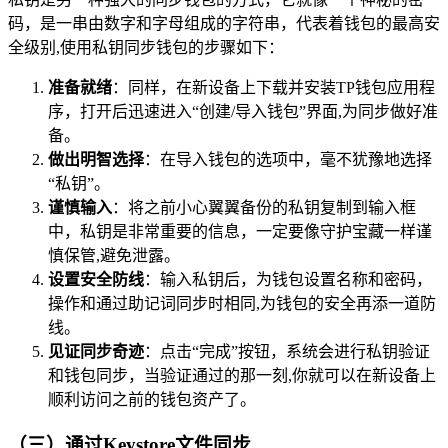
码，是一串由数字和字母组成的字符串，代表着钱包的最高安
全级别,使用私钥同步钱包的步骤如下：
准备就绪
：同样，在新设备上下载并安装TP钱包应用程
序，打开后迅速进入“创建/导入钱包”界面,为同步做好准
备。
做出明智选择
：在导入钱包的选项中，毫不犹豫地选择
“私钥”。
谨慎输入
：将之前小心翼翼备份的私钥复制到输入框
中，私钥是非常重要的信息，一定要像守护宝藏一样谨
慎保管,避免泄露。
设置安全防线
：输入私钥后，为钱包设置名称和密码，
操作和通过助记词同步时相同,为钱包的安全再添一道防
线。
见证同步奇迹
：点击“完成”按钮，系统会进行私钥验证
和钱包同步，当验证通过的那一刻,你就可以在新设备上
顺利访问之前的钱包资产了。
（三）通过Keystore文件同步