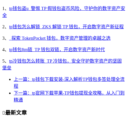
1、
tp钱包盗u_警惕 TP 假钱包盗币风险，守护你的数字资产安
全
2、
tp钱包怎么解锁_ZKS 解锁 TP 钱包，开启数字资产新征程
3、
_探索 TokenPocket 钱包，数字资产管理的卓越之选
4、
tp钱包ftm链_TP 钱包双链，开启数字资产新时代
5、
tp冷钱包怎么转账_TP 冷钱包，安全守护数字资产的坚固
堡垒
上一篇：tp钱包下载安装-深入解析TP钱包多签处理全流
程
下一篇：tp官网下载苹果-TP钱包提现全攻略，从入门到
精通
最新文章
