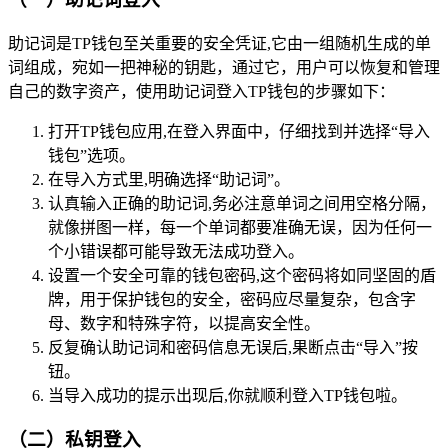
助记词是TP钱包至关重要的安全凭证,它由一组随机生成的单
词组成，宛如一把神秘的钥匙，通过它，用户可以恢复和管理
自己的数字资产，使用助记词登入TP钱包的步骤如下：
打开TP钱包应用,在登入界面中，仔细找到并选择“导入
钱包”选项。
在导入方式里,明确选择“助记词”。
认真输入正确的助记词,务必注意单词之间用空格分隔，
就像拼图一样，每一个单词都要准确无误，因为任何一
个小错误都可能导致无法成功登入。
设置一个安全可靠的钱包密码,这个密码将如同坚固的盾
牌，用于保护钱包的安全，密码应尽量复杂，包含字
母、数字和特殊字符，以提高安全性。
反复确认助记词和密码信息无误后,果断点击“导入”按
钮。
当导入成功的提示出现后,你就顺利登入TP钱包啦。
（二）私钥登入