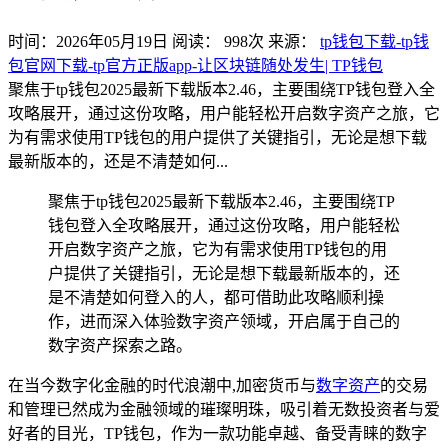
时间：2026年05月19日
阅读：
998
次
来源：
tp钱包下载-tp钱
包官网下载-tp官方正版app-让区块链随处发生| TP钱包
聚焦于tp钱包2025最新下载版本2.46，主要围绕TP钱包登入全
攻略展开，通过这份攻略，用户能轻松开启数字资产之旅，它
为有需求使用TP钱包的用户提供了关键指引，无论是想下载
最新版本的，还是不清楚如何...
聚焦于tp钱包2025最新下载版本2.46，主要围绕TP
钱包登入全攻略展开，通过这份攻略，用户能轻松
开启数字资产之旅，它为有需求使用TP钱包的用
户提供了关键指引，无论是想下载最新版本的，还
是不清楚如何登入的人，都可借助此攻略顺利操
作，进而深入体验数字资产领域，开启属于自己的
数字资产探索之路。
在当今数字化金融的时代浪潮中,加密货币与
数字资产
的交易
和管理已然成为金融领域的璀璨明珠，吸引着无数投资者与爱
好者的目光，TP钱包，作为一款功能卓越、备受青睐的数字