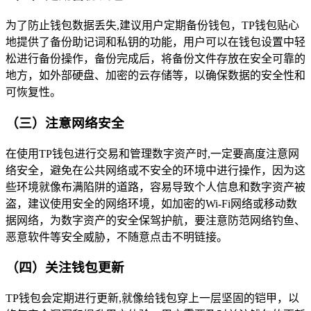
为了防止钱包数据丢失,建议用户定期备份钱包，TP钱包贴心
地提供了备份助记词和私钥的功能，用户可以在钱包设置中轻
松进行备份操作，备份完成后，将备份文件存放在安全可靠的
地方，如外部硬盘、加密的云存储等，以确保数据的安全性和
可恢复性。
（三）注意网络安全
在使用TP钱包进行交易和管理数字资产时,一定要高度注意网
络安全，避免在公共网络或不安全的环境中进行操作，因为这
些环境就像布满陷阱的道路，容易导致个人信息和数字资产被
盗，建议使用安全的网络环境，如加密的Wi-Fi网络或移动数
据网络，为数字资产的安全保驾护航，要注意防范网络钓鱼、
恶意软件等安全威胁，不随意点击不明链接。
（四）关注钱包更新
TP钱包会定期进行更新,就像给钱包穿上一层坚固的铠甲，以