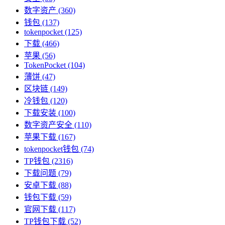
数字资产
(360)
钱包
(137)
tokenpocket
(125)
下载
(466)
苹果
(56)
TokenPocket
(104)
薄饼
(47)
区块链
(149)
冷钱包
(120)
下载安装
(100)
数字资产安全
(110)
苹果下载
(167)
tokenpocket钱包
(74)
TP钱包
(2316)
下载问题
(79)
安卓下载
(88)
钱包下载
(59)
官网下载
(117)
TP钱包下载
(52)