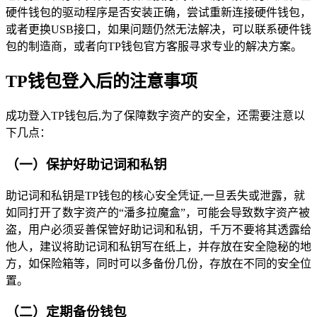
硬件钱包的驱动程序是否安装正确，尝试重新连接硬件钱包，
或者更换USB接口，如果问题仍然无法解决，可以联系硬件钱
包的制造商，或者向TP钱包官方客服寻求专业的解决方案。
TP钱包登入后的注意事项
成功登入TP钱包后,为了保障数字资产的安全，还需要注意以
下几点：
（一）保护好助记词和私钥
助记词和私钥是TP钱包的核心安全凭证,一旦丢失或泄露，就
如同打开了数字资产的“潘多拉魔盒”，可能会导致数字资产被
盗，用户必须妥善保管好助记词和私钥，千万不要将其透露给
他人，建议将助记词和私钥写在纸上，并存放在安全隐秘的地
方，如保险箱等，同时可以多备份几份，存放在不同的安全位
置。
（二）定期备份钱包