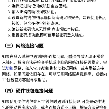
打开TP钱包应用,在登入界面选择“忘记密码”选项。
选择通过助记词或私钥重置密码。
输入正确的助记词或私钥。
设置新的钱包密码,确保新密码足够安全，建议使用长度
较长、包含多种字符的密码。
确认新密码信息无误后,点击“确定”按钮。
重置密码成功后,即可使用新密码登入钱包。
（三）网络连接问题
如果在登入过程中遇到网络连接问题,可能会导致无法正常登
入钱包，解决方法是检查手机或电脑的网络连接是否稳定，尝
试
切换
网络，如从Wi-Fi切换到移动数据网络，或者重新连接
网络，如果问题依旧存在，可以联系网络服务提供商，或者向
TP钱包官方客服寻求帮助。
（四）硬件钱包连接问题
如果使用硬件钱包登入TP钱包时遇到连接问题,可能是硬件钱
包的驱动程序未安装，或者连接方式不正确，解决方法是检查