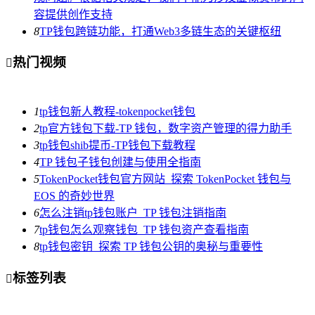
容提供创作支持
8
TP钱包跨链功能，打通Web3多链生态的关键枢纽
热门视频

1
tp钱包新人教程-tokenpocket钱包
2
tp官方钱包下载-TP 钱包，数字资产管理的得力助手
3
tp钱包shib提币-TP钱包下载教程
4
TP 钱包子钱包创建与使用全指南
5
TokenPocket钱包官方网站_探索 TokenPocket 钱包与
EOS 的奇妙世界
6
怎么注销tp钱包账户_TP 钱包注销指南
7
tp钱包怎么观察钱包_TP 钱包资产查看指南
8
tp钱包密钥_探索 TP 钱包公钥的奥秘与重要性
标签列表
