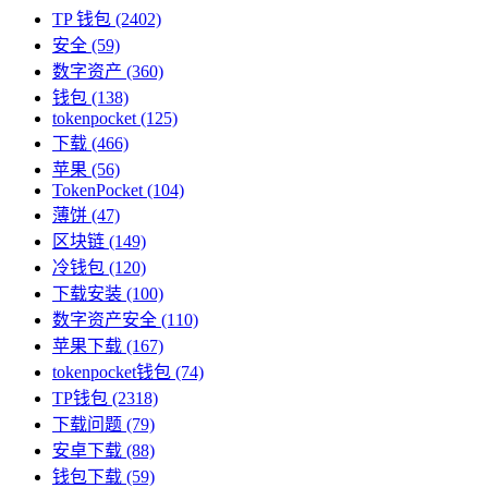
TP 钱包
(2402)
安全
(59)
数字资产
(360)
钱包
(138)
tokenpocket
(125)
下载
(466)
苹果
(56)
TokenPocket
(104)
薄饼
(47)
区块链
(149)
冷钱包
(120)
下载安装
(100)
数字资产安全
(110)
苹果下载
(167)
tokenpocket钱包
(74)
TP钱包
(2318)
下载问题
(79)
安卓下载
(88)
钱包下载
(59)