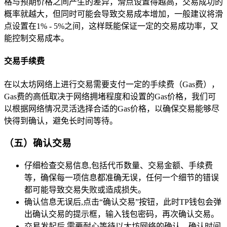
格与预期价格之间产生的差异，滑点设置得越高，交易成功的
概率就越大，但同时可能会导致交易成本增加，一般建议将滑
点设置在1% - 5%之间，这样既能保证一定的交易成功率，又
能控制交易成本。
交易手续费
在以太坊网络上进行交易需要支付一定的手续费（Gas费），
Gas费的高低取决于网络拥堵程度和设置的Gas价格，我们可
以根据网络情况灵活选择合适的Gas价格，以确保交易能够尽
快得到确认，避免长时间等待。
（五）确认交易
仔细检查交易信息,包括代币数量、交易金额、手续费
等，确保每一项信息都准确无误，任何一个细节的错误
都可能导致交易失败或造成损失。
确认信息无误后,点击“确认交易”按钮，此时TP钱包会弹
出确认交易的提示框，输入钱包密码，再次确认交易。
交易发起后,需要耐心等待以太坊网络的确认，确认时间