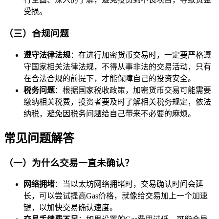
受损。
（三）合规问题
遵守法律法规
：在进行加密货币交易时，一定要严格遵
守国家相关法律法规，不得从事非法的交易活动，只有
在合法合规的前提下，才能保障自己的投资安全。
税务问题
：根据国家税收政策，加密货币交易可能需要
缴纳相关税费，投资者要及时了解相关税务规定，依法
纳税，避免因税务问题给自己带来不必要的麻烦。
常见问题解答
（一）为什么交易一直未确认？
网络拥堵
：当以太坊网络拥堵时，交易确认时间会延
长，可以尝试提高Gas价格，就像给交易加上一个加速
键，以加快交易确认速度。