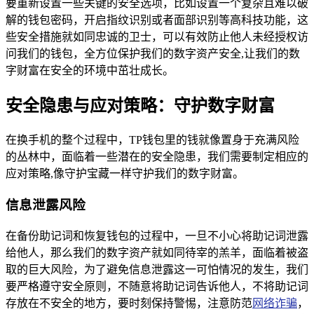
要重新设置一些关键的安全选项，比如设置一个复杂且难以破
解的钱包密码，开启指纹识别或者面部识别等高科技功能，这
些安全措施就如同忠诚的卫士，可以有效防止他人未经授权访
问我们的钱包，全方位保护我们的数字资产安全,让我们的数
字财富在安全的环境中茁壮成长。
安全隐患与应对策略：守护数字财富
在换手机的整个过程中，TP钱包里的钱就像置身于充满风险
的丛林中，面临着一些潜在的安全隐患，我们需要制定相应的
应对策略,像守护宝藏一样守护我们的数字财富。
信息泄露风险
在备份助记词和恢复钱包的过程中，一旦不小心将助记词泄露
给他人，那么我们的数字资产就如同待宰的羔羊，面临着被盗
取的巨大风险，为了避免信息泄露这一可怕情况的发生，我们
要严格遵守安全原则，不随意将助记词告诉他人，不将助记词
存放在不安全的地方，要时刻保持警惕，注意防范
网络诈骗
，