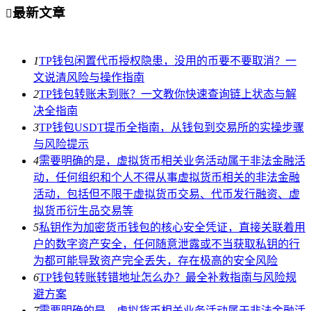
最新文章

1
TP钱包闲置代币授权隐患，没用的币要不要取消？一
文说清风险与操作指南
2
TP钱包转账未到账？一文教你快速查询链上状态与解
决全指南
3
TP钱包USDT提币全指南，从钱包到交易所的实操步骤
与风险提示
4
需要明确的是，虚拟货币相关业务活动属于非法金融活
动，任何组织和个人不得从事虚拟货币相关的非法金融
活动，包括但不限于虚拟货币交易、代币发行融资、虚
拟货币衍生品交易等
5
私钥作为加密货币钱包的核心安全凭证，直接关联着用
户的数字资产安全，任何随意泄露或不当获取私钥的行
为都可能导致资产完全丢失，存在极高的安全风险
6
TP钱包转账转错地址怎么办？最全补救指南与风险规
避方案
7
需要明确的是，虚拟货币相关业务活动属于非法金融活