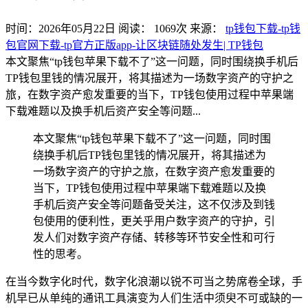
时间：2026年05月22日
阅读：
1069
次
来源：
tp钱包下载-tp钱
包官网下载-tp官方正版app-让区块链随处发生| TP钱包
本文聚焦“tp钱包苹果下载不了”这一问题，同时围绕换手机后
TP钱包里钱的情况展开，将其描述为一场数字资产的守护之
旅，在数字资产愈发重要的当下，TP钱包使用过程中苹果端
下载难题以及换手机后资产安全等问题...
本文聚焦“tp钱包苹果下载不了”这一问题，同时围
绕换手机后TP钱包里钱的情况展开，将其描述为
一场数字资产的守护之旅，在数字资产愈发重要的
当下，TP钱包使用过程中苹果端下载难题以及换
手机后资产安全等问题备受关注，这不仅涉及到钱
包使用的便利性，更关乎用户数字资产的守护，引
发人们对数字资产存储、转移等环节安全性和可行
性的思考。
在当今数字化时代，数字化浪潮以锐不可当之势席卷全球，手
机早已从单纯的通讯工具演变为人们生活中须臾不可或缺的一