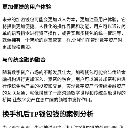
更加便捷的用户体验
未来的加密钱包可能会更加以人为本，更加注重用户体验，它
将提供更加便捷、人性化的操作界面和功能，用户可以通过简
单的语音指令进行资产操作，或者实现多钱包的统一管理等，
就像拥有一个智能的财富管家一样,让我们在管理数字资产时
更加轻松自如。
与传统金融的融合
随着数字资产市场的不断发展壮大，加密钱包可能会与传统金
融机构进行更加深入、紧密的融合，用户可以通过加密钱包进
行传统金融产品的投资和交易，实现数字资产与传统金融资产
的互联互通，就像搭建了一座沟通数字世界和传统金融世界的
桥梁,让数字资产在更广阔的领域中发挥作用。
换手机后TP钱包钱的案例分析
为了更加直观、生动地说明换手机后TP钱包钱的处理问题,我