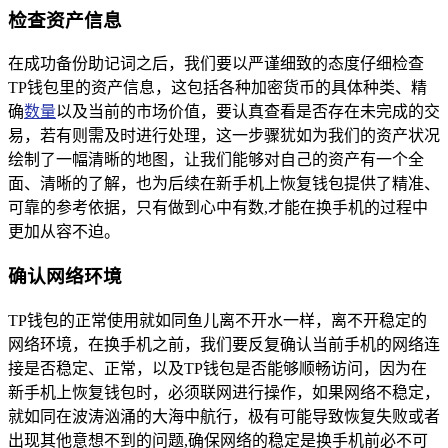
检查资产信息
在成功备份助记词之后，我们要以严谨细致的态度仔细检查
TP钱包里的资产信息，这包括各种加密货币的具体种类、精
确
数量
以及当前的市场价值，要认真查看是否存在未完成的交
易，若有则需及时进行处理，这一步骤犹如为我们的资产状况
绘制了一幅清晰的地图，让我们能够对自己的资产有一个全
面、清晰的了解，也为后续在新手机上恢复钱包提供了精准、
可靠的参考依据，只有做到心中有数,才能在换手机的过程中
更加从容不迫。
确认网络环境
TP钱包的正常使用就如同鱼儿离不开水一样，离不开稳定的
网络环境，在换手机之前，我们要反复确认当前手机的网络连
接是否稳定、正常，以及TP钱包是否能够顺畅访问，因为在
新手机上恢复钱包时，必须联网进行操作，如果网络不稳定，
就如同在波涛汹涌的大海中航行，极有可能导致恢复失败或者
出现其他意想不到的问题,确保网络的稳定是换手机前必不可