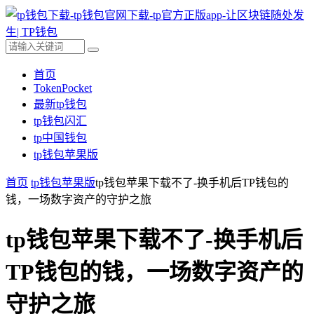
首页
TokenPocket
最新tp钱包
tp钱包闪汇
tp中国钱包
tp钱包苹果版
首页
tp钱包苹果版
tp钱包苹果下载不了-换手机后TP钱包的
钱，一场数字资产的守护之旅
tp钱包苹果下载不了-换手机后
TP钱包的钱，一场数字资产的
守护之旅