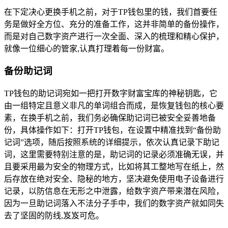
在下定决心更换手机之前，对于TP钱包里的钱，我们首要任
务是做好全方位、充分的准备工作，这并非简单的备份操作，
而是对自己数字资产进行一次全面、深入的梳理和精心保护，
就像一位细心的管家,认真打理着每一份财富。
备份助记词
TP钱包的助记词宛如一把打开数字财富宝库的神秘钥匙，它
由一组特定且意义非凡的单词组合而成，是恢复钱包的核心要
素，在换手机之前，我们务必确保助记词已被安全妥善地备
份，具体操作如下：打开TP钱包，在设置中精准找到“备份助
记词”选项，随后按照系统的详细提示，依次认真记录下助记
词，这里需要特别注意的是，助记词的记录必须准确无误，并
且要采用最为安全的物理方式，比如将其工整地写在纸上，然
后存放在绝对安全、隐秘的地方，坚决避免使用电子设备进行
记录，以防信息在无形之中泄露，给数字资产带来潜在风险，
因为一旦助记词落入不法分子手中，我们的数字资产就如同失
去了坚固的防线,岌岌可危。