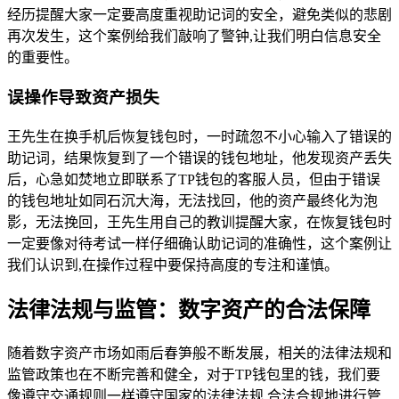
经历提醒大家一定要高度重视助记词的安全，避免类似的悲剧
再次发生，这个案例给我们敲响了警钟,让我们明白信息安全
的重要性。
误操作导致资产损失
王先生在换手机后恢复钱包时，一时疏忽不小心输入了错误的
助记词，结果恢复到了一个错误的钱包地址，他发现资产丢失
后，心急如焚地立即联系了TP钱包的客服人员，但由于错误
的钱包地址如同石沉大海，无法找回，他的资产最终化为泡
影，无法挽回，王先生用自己的教训提醒大家，在恢复钱包时
一定要像对待考试一样仔细确认助记词的准确性，这个案例让
我们认识到,在操作过程中要保持高度的专注和谨慎。
法律法规与监管：数字资产的合法保障
随着数字资产市场如雨后春笋般不断发展，相关的法律法规和
监管政策也在不断完善和健全，对于TP钱包里的钱，我们要
像遵守交通规则一样遵守国家的法律法规,合法合规地进行管