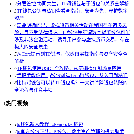
2
分层管控 协同共生，TP母钱包与子钱包的关系全解析
3
TP钱包公钥与私钥查看全指南，安全为先，守护数字
资产
4
需要明确的是，虚拟货币相关活动在我国存在诸多风
险，且不受法律保护。TP钱包等所谓数字货币钱包可能
涉及非法金融活动，诱导用户参与虚拟货币交易，存在
极大的安全隐患
5
从Core提币到TP钱包，保姆级实操指南与资产安全全
解析
6
TP钱包使用USDT全攻略，从基础操作到场景应用
7
手把手教你用Tp钱包创建Terra链钱包，从入门到精通
8
比特派钱包可以转TP钱包吗？一文讲清跨钱包转账的
全流程与注意事项
热门视频

1
tp钱包新人教程-tokenpocket钱包
2
tp官方钱包下载-TP 钱包，数字资产管理的得力助手