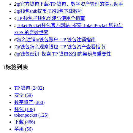
2
tp官方钱包下载-TP 钱包，数字资产管理的得力助手
3
tp钱包shib提币-TP钱包下载教程
4
TP 钱包子钱包创建与使用全指南
5
TokenPocket钱包官方网站_探索 TokenPocket 钱包与
EOS 的奇妙世界
6
怎么注销tp钱包账户_TP 钱包注销指南
7
tp钱包怎么观察钱包_TP 钱包资产查看指南
8
tp钱包密钥_探索 TP 钱包公钥的奥秘与重要性
标签列表

TP 钱包
(2402)
安全
(59)
数字资产
(360)
钱包
(138)
tokenpocket
(125)
下载
(466)
苹果
(56)