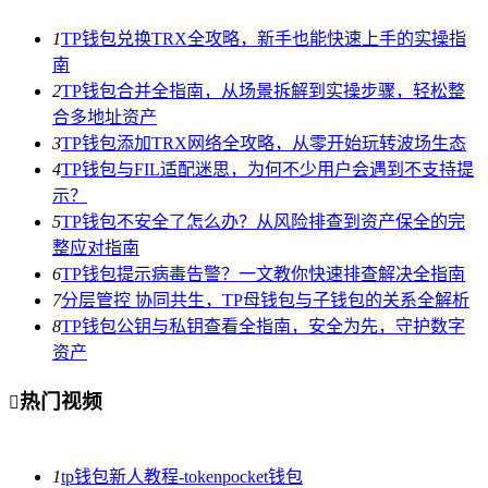
1
TP钱包兑换TRX全攻略，新手也能快速上手的实操指
南
2
TP钱包合并全指南，从场景拆解到实操步骤，轻松整
合多地址资产
3
TP钱包添加TRX网络全攻略，从零开始玩转波场生态
4
TP钱包与FIL适配迷思，为何不少用户会遇到不支持提
示？
5
TP钱包不安全了怎么办？从风险排查到资产保全的完
整应对指南
6
TP钱包提示病毒告警？一文教你快速排查解决全指南
7
分层管控 协同共生，TP母钱包与子钱包的关系全解析
8
TP钱包公钥与私钥查看全指南，安全为先，守护数字
资产
热门视频

1
tp钱包新人教程-tokenpocket钱包