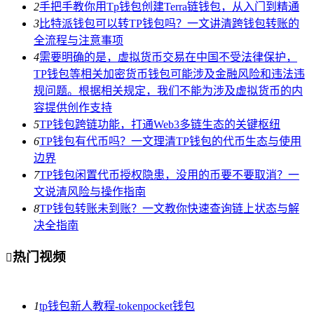
2
手把手教你用Tp钱包创建Terra链钱包，从入门到精通
3
比特派钱包可以转TP钱包吗？一文讲清跨钱包转账的
全流程与注意事项
4
需要明确的是，虚拟货币交易在中国不受法律保护，
TP钱包等相关加密货币钱包可能涉及金融风险和违法违
规问题。根据相关规定，我们不能为涉及虚拟货币的内
容提供创作支持
5
TP钱包跨链功能，打通Web3多链生态的关键枢纽
6
TP钱包有代币吗？一文理清TP钱包的代币生态与使用
边界
7
TP钱包闲置代币授权隐患，没用的币要不要取消？一
文说清风险与操作指南
8
TP钱包转账未到账？一文教你快速查询链上状态与解
决全指南
热门视频

1
tp钱包新人教程-tokenpocket钱包