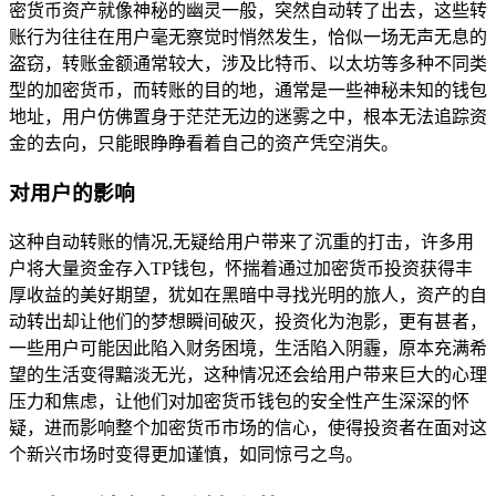
密货币资产就像神秘的幽灵一般，突然自动转了出去，这些转
账行为往往在用户毫无察觉时悄然发生，恰似一场无声无息的
盗窃，转账金额通常较大，涉及比特币、以太坊等多种不同类
型的加密货币，而转账的目的地，通常是一些神秘未知的钱包
地址，用户仿佛置身于茫茫无边的迷雾之中，根本无法追踪资
金的去向，只能眼睁睁看着自己的资产凭空消失。
对用户的影响
这种自动转账的情况,无疑给用户带来了沉重的打击，许多用
户将大量资金存入TP钱包，怀揣着通过加密货币投资获得丰
厚收益的美好期望，犹如在黑暗中寻找光明的旅人，资产的自
动转出却让他们的梦想瞬间破灭，投资化为泡影，更有甚者，
一些用户可能因此陷入财务困境，生活陷入阴霾，原本充满希
望的生活变得黯淡无光，这种情况还会给用户带来巨大的心理
压力和焦虑，让他们对加密货币钱包的安全性产生深深的怀
疑，进而影响整个加密货币市场的信心，使得投资者在面对这
个新兴市场时变得更加谨慎，如同惊弓之鸟。