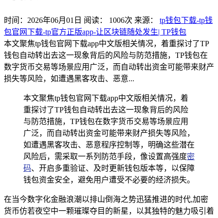
时间：2026年06月01日
阅读：
1006
次
来源：
tp钱包下载-tp钱
包官网下载-tp官方正版app-让区块链随处发生| TP钱包
本文聚焦tp钱包官网下载app中文版相关情况，着重探讨了TP
钱包自动转出去这一现象背后的风险与防范措施，TP钱包在
数字货币交易等场景应用广泛，而自动转出资金可能带来财产
损失等风险，如遭遇黑客攻击、恶意...
本文聚焦tp钱包官网下载app中文版相关情况，着
重探讨了TP钱包自动转出去这一现象背后的风险
与防范措施，TP钱包在数字货币交易等场景应用
广泛，而自动转出资金可能带来财产损失等风险，
如遭遇黑客攻击、恶意程序控制等，明确这些潜在
风险后，需采取一系列防范手段，像设置高强度
密
码
、开启多重验证、及时更新钱包版本等，以保障
钱包资金安全，避免用户遭受不必要的经济损失。
在当今数字化金融浪潮以排山倒海之势迅猛推进的时代,加密
货币仿若夜空中一颗璀璨夺目的新星，以其独特的魅力吸引着