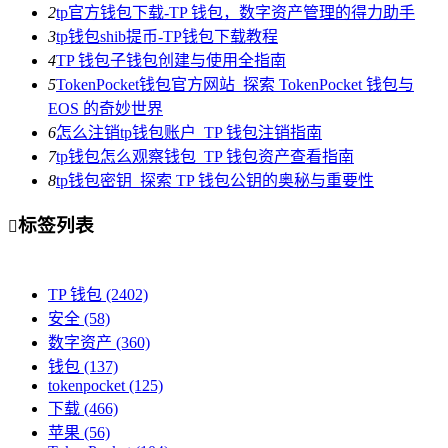
2
tp官方钱包下载-TP 钱包，数字资产管理的得力助手
3
tp钱包shib提币-TP钱包下载教程
4
TP 钱包子钱包创建与使用全指南
5
TokenPocket钱包官方网站_探索 TokenPocket 钱包与
EOS 的奇妙世界
6
怎么注销tp钱包账户_TP 钱包注销指南
7
tp钱包怎么观察钱包_TP 钱包资产查看指南
8
tp钱包密钥_探索 TP 钱包公钥的奥秘与重要性
标签列表

TP 钱包
(2402)
安全
(58)
数字资产
(360)
钱包
(137)
tokenpocket
(125)
下载
(466)
苹果
(56)