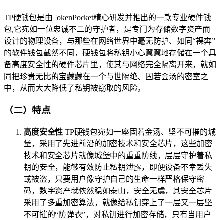
TP硬钱包是由TokenPocket精心研发并推出的一款专业硬件钱
包,它宛如一位忠诚不二的守护者，是专门为存储数字资产而
设计的物理设备，与那些在网络世界中毫无防护、如同“裸奔”
的软件钱包截然不同，硬钱包将私钥小心翼翼地存储在一个具
备高度安全性的硬件芯片里，使其与网络完全隔离开来，就如
同把珍贵无比的宝藏藏在一个与世隔绝、固若金汤的密室之
中，从而大大降低了私钥被窃取的风险。
（二）特点
高度安全性
TP硬钱包宛如一座固若金汤、坚不可摧的城
堡，采用了先进前沿的加密技术和安全芯片，这些加密
技术和安全芯片就像城堡中的重重防线，层层守护着私
钥的安全，能够有效防止私钥泄露，即便设备不幸丢失
或被盗，只要用户像守护自己的生命一样严格保守密
码，数字资产就依然稳如泰山，安全无虞，其安全芯片
采用了多重加密算法，就像给私钥穿上了一层又一层坚
不可摧的“防弹衣”，对私钥进行加密存储，只有当用户