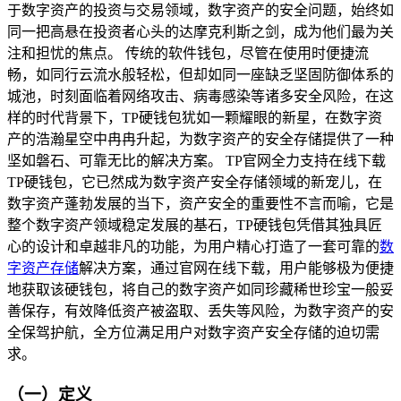
于数字资产的投资与交易领域，数字资产的安全问题，始终如
同一把高悬在投资者心头的达摩克利斯之剑，成为他们最为关
注和担忧的焦点。 传统的软件钱包，尽管在使用时便捷流
畅，如同行云流水般轻松，但却如同一座缺乏坚固防御体系的
城池，时刻面临着网络攻击、病毒感染等诸多安全风险，在这
样的时代背景下，TP硬钱包犹如一颗耀眼的新星，在数字资
产的浩瀚星空中冉冉升起，为数字资产的安全存储提供了一种
坚如磐石、可靠无比的解决方案。 TP官网全力支持在线下载
TP硬钱包，它已然成为数字资产安全存储领域的新宠儿，在
数字资产蓬勃发展的当下，资产安全的重要性不言而喻，它是
整个数字资产领域稳定发展的基石，TP硬钱包凭借其独具匠
心的设计和卓越非凡的功能，为用户精心打造了一套可靠的
数
字资产存储
解决方案，通过官网在线下载，用户能够极为便捷
地获取该硬钱包，将自己的数字资产如同珍藏稀世珍宝一般妥
善保存，有效降低资产被盗取、丢失等风险，为数字资产的安
全保驾护航，全方位满足用户对数字资产安全存储的迫切需
求。
（一）定义