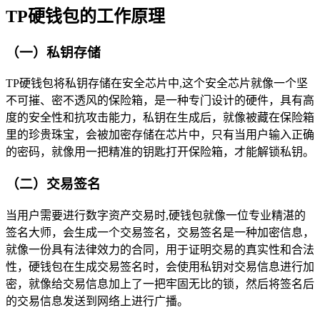
TP硬钱包的工作原理
（一）私钥存储
TP硬钱包将私钥存储在安全芯片中,这个安全芯片就像一个坚
不可摧、密不透风的保险箱，是一种专门设计的硬件，具有高
度的安全性和抗攻击能力，私钥在生成后，就像被藏在保险箱
里的珍贵珠宝，会被加密存储在芯片中，只有当用户输入正确
的密码，就像用一把精准的钥匙打开保险箱，才能解锁私钥。
（二）交易签名
当用户需要进行数字资产交易时,硬钱包就像一位专业精湛的
签名大师，会生成一个交易签名，交易签名是一种加密信息，
就像一份具有法律效力的合同，用于证明交易的真实性和合法
性，硬钱包在生成交易签名时，会使用私钥对交易信息进行加
密，就像给交易信息加上了一把牢固无比的锁，然后将签名后
的交易信息发送到网络上进行广播。