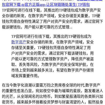
包官网下载-tp官方正版app-让区块链随处发生| TP钱包
TP官网可进行在线下载，其推出的TP硬钱包成为数字资产安
全存储的新宠，在数字资产领域，安全存储至关重要，TP硬
钱包凭借自身特性满足了用户对资产安全的需求，通过官网下
载该硬钱包，用户能以更可靠的方式管理...
TP官网可进行在线下载，其推出的TP硬钱包成为
数字资产
安全存储的新宠，在数字资产领域，安全
存储至关重要，TP硬钱包凭借自身特性满足了用
户对资产安全的需求，通过官网下载该硬钱包，用
户能以更可靠的方式管理数字资产，降低资产被盗
取、丢失等风险，为数字资产的安全保驾护航，在
市场上受到越来越多关注，有望在数字资产存储领
域发挥重要作用。
在当今数字化浪潮以雷霆万钧之势席卷全球的时代,数字资产
的重要性愈发凸显，宛如夜空中最为璀璨的星辰，散发着迷人
的光芒，从全球闻名的比特币，到如繁星般涌现的各类新兴加
密货币，越来越多怀揣着投资梦想与财富渴望的人，毅然投身