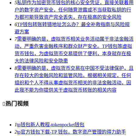
5
私钥作为加密货币钱包的核心安全凭证，直接关联着用
户的数字资产安全，任何随意泄露或不当获取私钥的行
为都可能导致资产完全丢失，存在极高的安全风险
6
TP钱包转账转错地址怎么办？最全补救指南与风险规
避方案
7
需要明确的是，虚拟货币相关业务活动属于非法金融活
动，严重危害金融秩序和群众财产安全。TP钱包等虚拟
货币钱包，为虚拟货币交易提供了便利，本身就存在极
大的法律风险和安全隐患
8
需要明确的是，虚拟货币交易在中国不受法律保护，且
存在较大的金融风险和监管风险。根据相关规定，任何
组织和个人不得从事虚拟货币相关的非法金融活动，因
此我不能为你提供关于虚拟货币转账的相关内容
热门视频

1
tp钱包新人教程-tokenpocket钱包
2
tp官方钱包下载-TP 钱包，数字资产管理的得力助手