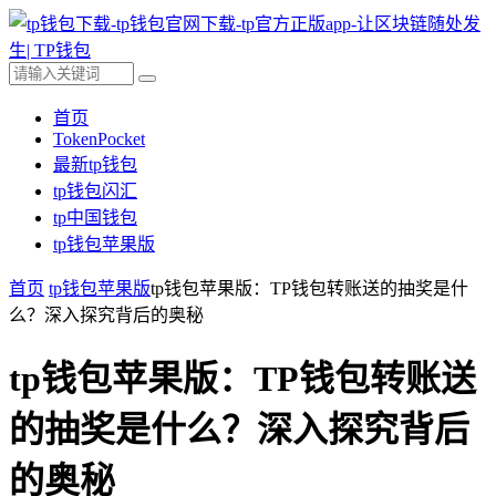
首页
TokenPocket
最新tp钱包
tp钱包闪汇
tp中国钱包
tp钱包苹果版
首页
tp钱包苹果版
tp钱包苹果版：TP钱包转账送的抽奖是什
么？深入探究背后的奥秘
tp钱包苹果版：TP钱包转账送
的抽奖是什么？深入探究背后
的奥秘