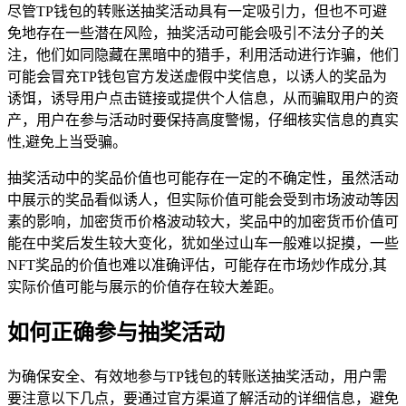
尽管TP钱包的转账送抽奖活动具有一定吸引力，但也不可避
免地存在一些潜在风险，抽奖活动可能会吸引不法分子的关
注，他们如同隐藏在黑暗中的猎手，利用活动进行诈骗，他们
可能会冒充TP钱包官方发送虚假中奖信息，以诱人的奖品为
诱饵，诱导用户点击链接或提供个人信息，从而骗取用户的资
产，用户在参与活动时要保持高度警惕，仔细核实信息的真实
性,避免上当受骗。
抽奖活动中的奖品价值也可能存在一定的不确定性，虽然活动
中展示的奖品看似诱人，但实际价值可能会受到市场波动等因
素的影响，加密货币价格波动较大，奖品中的加密货币价值可
能在中奖后发生较大变化，犹如坐过山车一般难以捉摸，一些
NFT奖品的价值也难以准确评估，可能存在市场炒作成分,其
实际价值可能与展示的价值存在较大差距。
如何正确参与抽奖活动
为确保安全、有效地参与TP钱包的转账送抽奖活动，用户需
要注意以下几点，要通过官方渠道了解活动的详细信息，避免