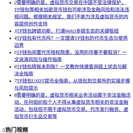
2
需要明确的是，虚拟货币交易在中国不受法律保护，
TP钱包等相关加密货币钱包可能涉及金融风险和违法违
规问题。根据相关规定，我们不能为涉及虚拟货币的内
容提供创作支持
3
TP钱包跨链功能，打通Web3多链生态的关键枢纽
4
TP钱包有代币吗？一文理清TP钱包的代币生态与使用
边界
5
TP钱包闲置代币授权隐患，没用的币要不要取消？一
文说清风险与操作指南
6
TP钱包转账未到账？一文教你快速查询链上状态与解
决全指南
7
TP钱包USDT提币全指南，从钱包到交易所的实操步骤
与风险提示
8
需要明确的是，虚拟货币相关业务活动属于非法金融活
动，任何组织和个人不得从事虚拟货币相关的非法金融
活动，包括但不限于虚拟货币交易、代币发行融资、虚
拟货币衍生品交易等
热门视频
