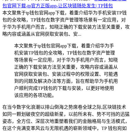
包官网下载-tp官方正版app-让区块链随处发生| TP钱包
本文聚焦于tp钱包官网app下载，着重介绍华为手机安装TP钱
包的全攻略，TP钱包在数字资产管理等场景有一定应用，对
于华为手机用户而言，知晓正确的下载安装方法至关重要，攻
略内容或涵盖从官网获取安装包、安...
本文聚焦于tp钱包官网app下载，着重介绍华为手
机安装TP钱包的全攻略，TP钱包在数字资产管理
等场景有一定应用，对于华为手机用户而言，知晓
正确的下载安装方法至关重要，攻略内容或涵盖从
官网获取安装包、安装过程中的权限设置、可能遇
到的问题及解决办法等方面，旨在帮助华为手机用
户顺利完成TP钱包的下载与安装，以更好地使用
该应用的各项功能。
在当今数字化浪潮以排山倒海之势席卷全球之际,区块链技术
如同一颗划破夜空的超级新星，以前所未有、势不可挡的迅猛
姿态，全方位、深层次地重塑着我们的金融格局与生活模式，
在这个充满变革风云与无限机遇的崭新领域中，TP 钱包宛如