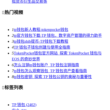
拟货币衍生品交易等
热门视频

1
tp钱包新人教程-tokenpocket钱包
2
tp官方钱包下载-TP 钱包，数字资产管理的得力助手
3
tp钱包shib提币-TP钱包下载教程
4
TP 钱包子钱包创建与使用全指南
5
TokenPocket钱包官方网站_探索 TokenPocket 钱包与
EOS 的奇妙世界
6
怎么注销tp钱包账户_TP 钱包注销指南
7
tp钱包怎么观察钱包_TP 钱包资产查看指南
8
tp钱包密钥_探索 TP 钱包公钥的奥秘与重要性
标签列表

TP 钱包
(2402)