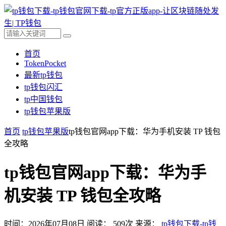
首页
TokenPocket
最新tp钱包
tp钱包闪汇
tp中国钱包
tp钱包苹果版
首页
tp钱包苹果版
tp钱包官网app下载：华为手机安装 TP 钱包
全攻略
tp钱包官网app下载：华为手
机安装 TP 钱包全攻略
时间：2026年07月08日
阅读：
509
次
来源：
tp钱包下载-tp钱