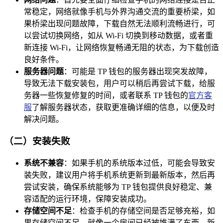
常稳定，网络就像手机与外界沟通交流的重要桥梁，如
果桥梁出现问题故障，下载自然无法顺利流畅进行，可
以尝试切换网络，如从 Wi-Fi 切换到移动数据，或者重
新连接 Wi-Fi，让网络恢复畅通无阻的状态，为下载创造
良好条件。
服务器问题
：可能是 TP 钱包的服务器出现突发故障，
导致无法下载安装包，用户可以稍后再尝试下载，给服
务器一些恢复修复的时间，或者联系 TP 钱包的
官方客
服
了解服务器状态，获取更准确详细的信息，以便及时
解决问题。
（二）安装失败
系统不兼容
：如果手机的系统版本过低，可能会导致安
装失败，建议用户将手机系统更新到最新版本，然后再
尝试安装，确保系统能够为 TP 钱包提供良好稳定、兼
容适配的运行环境，保障安装成功。
存储空间不足
：检查手机的存储空间是否足够充裕，如
果存储空间不足，就像一个房间已经被堆满了东西，新