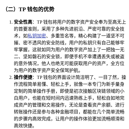
（二）TP 钱包的优势
安全性高
：TP 钱包将用户的数字资产安全奉为至高无上
的首要准则，采用了多种先进前沿、严密可靠的安全技
术，如
私钥加密
、多重签名等，精心构建了一道坚不可
摧、密不透风的安全防线，用户的私钥只有自己能够牢
牢掌握，这就如同为用户的数字资产加上了一把独一无
二、坚如磐石的安全锁，即便手机不幸遭遇丢失或被盗
的意外情况，他人也绝无可能获取用户的资产，全方位
为用户的数字资产安全保驾护航。
操作便捷
：TP 钱包的界面设计简洁明了、一目了然，操
作流程简单易懂、轻松上手，就像一本专门为新手量身
定制的简单操作手册，即使是初次接触区块链领域的小
白用户，也能在短时间内迅速熟练上手，轻松自如地完
成资产的管理和交易操作，无论是查看资产余额、进行
转账操作还是参与各种金融项目，都能在几个简单流畅
的步骤内高效完成，让用户的操作体验更加流畅顺滑和
高效快捷。