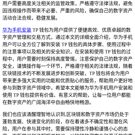
用户需要高度关注相关的监管政策，严格遵守法律法规，避免
因违规操作而带来不必要、严重的风险，确保自己的数字资产
活动合法合规，稳健发展。
华为手机安装
TP 钱包为用户提供了便捷高效、优质卓越的数
字资产管理和交易方式，通过本文的详细全面介绍，华为手机
用户可以全方位了解到安装 TP 钱包的具体步骤、使用过程中
的注意事项以及相关的安全知识，在安装和使用 TP 钱包的过
程中，用户需要时刻保持高度警惕，注意保护自己的数字资产
安全，谨慎操作每一个环节，严格遵守相关的法律法规，随着
区块链技术的不断发展进步和创新突破，TP 钱包将会为用户
带来更多强大实用的功能和优质贴心的服务，帮助用户更好地
参与到数字资产领域中，希望本文能够为华为手机用户安装和
使用 TP 钱包提供有价值、有意义的帮助，让每一位用户都能
在数字资产的广阔海洋中自由畅快地畅游。
我们也应该清醒理智地认识到,区块链和数字资产市场仍处于
蓬勃发展、快速变化的阶段，存在着诸多不确定性和潜在风
险，用户在参与其中时，需要保持理性冷静和谨慎小心的态