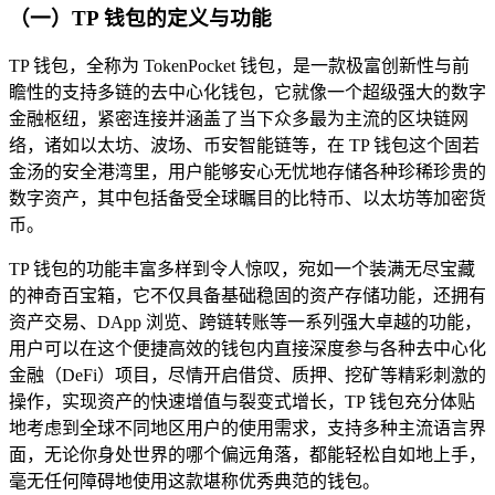
（一）TP 钱包的定义与功能
TP 钱包，全称为 TokenPocket 钱包，是一款极富创新性与前
瞻性的支持多链的去中心化钱包，它就像一个超级强大的数字
金融枢纽，紧密连接并涵盖了当下众多最为主流的区块链网
络，诸如以太坊、波场、币安智能链等，在 TP 钱包这个固若
金汤的安全港湾里，用户能够安心无忧地存储各种珍稀珍贵的
数字资产，其中包括备受全球瞩目的比特币、以太坊等加密货
币。
TP 钱包的功能丰富多样到令人惊叹，宛如一个装满无尽宝藏
的神奇百宝箱，它不仅具备基础稳固的资产存储功能，还拥有
资产交易、DApp 浏览、跨链转账等一系列强大卓越的功能，
用户可以在这个便捷高效的钱包内直接深度参与各种去中心化
金融（DeFi）项目，尽情开启借贷、质押、挖矿等精彩刺激的
操作，实现资产的快速增值与裂变式增长，TP 钱包充分体贴
地考虑到全球不同地区用户的使用需求，支持多种主流语言界
面，无论你身处世界的哪个偏远角落，都能轻松自如地上手，
毫无任何障碍地使用这款堪称优秀典范的钱包。