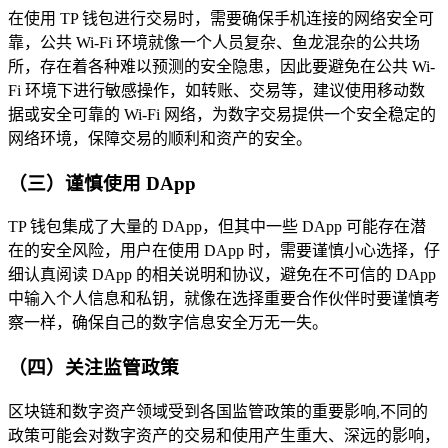
在使用 TP 钱包进行交易时，需要确保手机连接的网络安全可
靠，公共 Wi-Fi 环境就像一个人员复杂、鱼龙混杂的公共场
所，存在着各种难以预测的安全隐患，因此要避免在公共 Wi-
Fi 环境下进行敏感操作，如转账、交易等，建议使用移动数
据或安全可靠的 Wi-Fi 网络，为数字交易提供一个安全稳定的
网络环境，保障交易的顺利和资产的安全。
（三）谨慎使用 DApp
TP 钱包集成了大量的 DApp，但其中一些 DApp 可能存在潜
在的安全风险，用户在使用 DApp 时，需要谨慎小心选择，仔
细认真阅读 DApp 的相关说明和协议，避免在不可信的 DApp
中输入个人信息和私钥，就像在选择重要合作伙伴时要谨慎考
察一样，确保自己的数字信息安全万无一失。
（四）关注监管政策
区块链和数字资产领域受到各国监管政策的重要影响,不同的
政策可能会对数字资产的交易和使用产生重大、深远的影响，