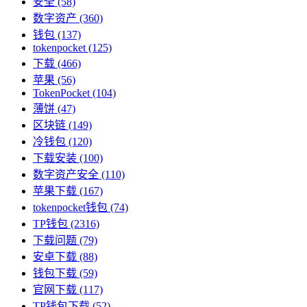
安全
(58)
数字资产
(360)
钱包
(137)
tokenpocket
(125)
下载
(466)
苹果
(56)
TokenPocket
(104)
薄饼
(47)
区块链
(149)
冷钱包
(120)
下载安装
(100)
数字资产安全
(110)
苹果下载
(167)
tokenpocket钱包
(74)
TP钱包
(2316)
下载问题
(79)
安卓下载
(88)
钱包下载
(59)
官网下载
(117)
TP钱包下载
(52)