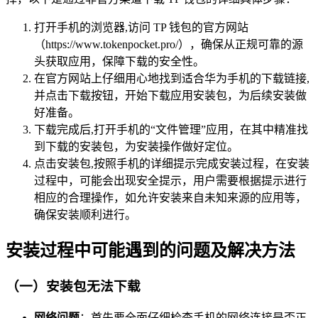
打开手机的浏览器,访问 TP 钱包的官方网站
（https://www.tokenpocket.pro/），确保从正规可靠的源
头获取应用，保障下载的安全性。
在官方网站上仔细用心地找到适合华为手机的下载链接,
并点击下载按钮，开始下载应用安装包，为后续安装做
好准备。
下载完成后,打开手机的“文件管理”应用，在其中精准找
到下载的安装包，为安装操作做好定位。
点击安装包,按照手机的详细提示完成安装过程，在安装
过程中，可能会出现安全提示，用户需要根据提示进行
相应的合理操作，如允许安装来自未知来源的应用等，
确保安装顺利进行。
安装过程中可能遇到的问题及解决方法
（一）安装包无法下载
网络问题
：首先要全面仔细检查手机的网络连接是否正