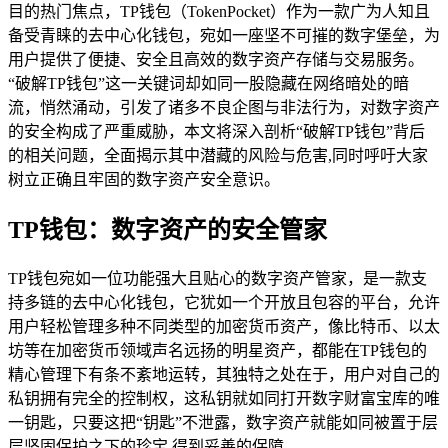
目的热门焦点，TP钱包（TokenPocket）作为一款广为人知且
备受青睐的去中心化钱包，宛如一座坚不可摧的数字堡垒，为
用户提供了便捷、安全且高效的数字资产存储与交易服务。
“破解TP钱包”这一关键词却如同一股隐藏在网络暗处的暗
流，悄然涌动，引发了诸多不良企图与非法行为，对数字资产
的安全构成了严重威胁，本文将深入剖析“破解TP钱包”背后
的相关问题，全面揭示其中潜藏的风险与危害,同时呼吁大家
树立正确且牢固的数字资产安全意识。
TP钱包：数字资产的安全管家
TP钱包宛如一位功能强大且贴心的数字资产管家，是一款支
持多链的去中心化钱包，它犹如一个开放且包容的平台，允许
用户轻松管理多种不同类型的加密货币资产，像比特币、以太
坊等在加密货币领域声名远扬的明星资产，都能在TP钱包的
精心管理下有条不紊地运转，其独特之处在于，用户对自己的
私钥拥有完全的控制权，这私钥就如同打开数字财富宝库的唯
一钥匙，只要这把“钥匙”不泄露，数字资产就能如同被置于层
层坚固保护之下的珍宝,得到妥善的保障。