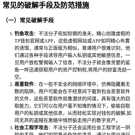
常见的破解手段及防范措施
（一）常见破解手段
钓鱼攻击
：不法分子宛如狡猾的渔夫，精心创建虚假的
TP钱包官网或APP，这些虚假网站或APP如同精心布置
的诱饵，通常与正版极为相似，普通用户很难识别，他
们通过各种手段诱导用户输入私钥或其他敏感信息，一
旦用户放松警惕输入了信息，不法分子就会像贪婪的鲨
鱼一样迅速获取用户的资产控制权,将用户的财富洗劫一
空。
恶意软件
：在一些不安全的网络环境中，仿佛隐藏着无
数的陷阱，用户可能会在不经意间下载到包含恶意软件
的文件，这些恶意软件就像潜伏的间谍，具有强大的窃
取能力，它们可以在用户毫不知情的情况下，偷偷窃取
用户的私钥或其他信息，从而轻松实现对钱包的破解,如
同无声的盗贼在黑暗中悄然偷走用户的数字资产。
社会工程学攻击
：不法分子还会运用社会工程学这一阴
险的手段，他们如同善于伪装的演员，通过与用户进行