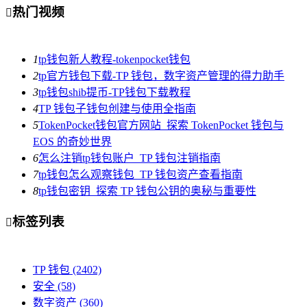
热门视频

1
tp钱包新人教程-tokenpocket钱包
2
tp官方钱包下载-TP 钱包，数字资产管理的得力助手
3
tp钱包shib提币-TP钱包下载教程
4
TP 钱包子钱包创建与使用全指南
5
TokenPocket钱包官方网站_探索 TokenPocket 钱包与
EOS 的奇妙世界
6
怎么注销tp钱包账户_TP 钱包注销指南
7
tp钱包怎么观察钱包_TP 钱包资产查看指南
8
tp钱包密钥_探索 TP 钱包公钥的奥秘与重要性
标签列表

TP 钱包
(2402)
安全
(58)
数字资产
(360)