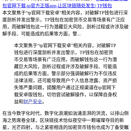
包官网下载-tp官方正版app-让区块链随处发生| TP钱包
本文聚焦于“tp官网下载安卓”相关内容，对破解TP钱包进行深
度剖析并发出警示，TP钱包在加密货币交易等场景有广泛应
用，而破解钱包这一行为潜藏巨大风险，剖析过程或许涉及破
解手段、可能造成的后果等方面，警...
本文聚焦于“tp官网下载安卓”相关内容，对破解TP
钱包进行深度剖析并发出警示，TP钱包在加密货
币交易等场景有广泛应用，而破解钱包这一行为潜
藏巨大风险，剖析过程或许涉及破解手段、可能造
成的后果等方面，警示部分强调破解行为不仅违反
法律法规，还可能导致用户个人信息泄露、资产损
失等严重问题，提醒用户通过正规渠道在tp官网下
载安卓版钱包，切勿尝试破解操作，以保障自身权
益和
财产安全
。
在当今数字化时代，数字化浪潮如汹涌澎湃的洪流，以排山倒
海之势席卷全球，区块链技术恰似夜空中一颗璀璨夺目的新
星，光芒四射，与之紧密相连的加密货币钱包也成为了备受瞩