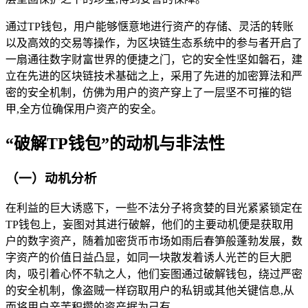
通过TP钱包，用户能够惬意地进行资产的存储、灵活的转账
以及高效的交易等操作，为区块链生态系统中的参与者开启了
一扇通往数字财富世界的便捷之门，它的安全性坚如磐石，建
立在先进的区块链技术基础之上，采用了先进的加密算法和严
密的安全机制，仿佛为用户的资产穿上了一层坚不可摧的铠
甲,全方位确保用户资产的安全。
“破解TP钱包”的动机与非法性
（一）动机分析
在利益的巨大诱惑下，一些不法分子将贪婪的目光紧紧锁定在
TP钱包上，妄图对其进行破解，他们的主要动机便是获取用
户的数字资产，随着加密货币市场如雨后春笋般蓬勃发展，数
字资产的价值日益凸显，如同一块散发着诱人光芒的巨大肥
肉，吸引着心怀不轨之人，他们妄图通过破解钱包，绕过严密
的安全机制，像盗贼一样窃取用户的私钥或其他关键信息,从
而将用户辛苦积攒的资产据为己有。