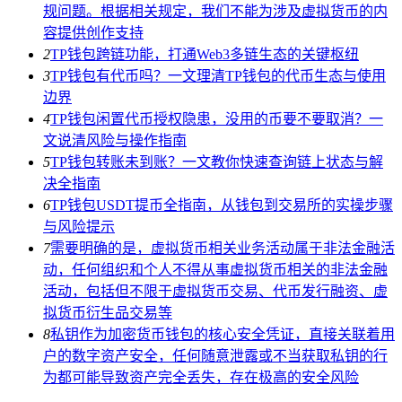
规问题。根据相关规定，我们不能为涉及虚拟货币的内
容提供创作支持
2
TP钱包跨链功能，打通Web3多链生态的关键枢纽
3
TP钱包有代币吗？一文理清TP钱包的代币生态与使用
边界
4
TP钱包闲置代币授权隐患，没用的币要不要取消？一
文说清风险与操作指南
5
TP钱包转账未到账？一文教你快速查询链上状态与解
决全指南
6
TP钱包USDT提币全指南，从钱包到交易所的实操步骤
与风险提示
7
需要明确的是，虚拟货币相关业务活动属于非法金融活
动，任何组织和个人不得从事虚拟货币相关的非法金融
活动，包括但不限于虚拟货币交易、代币发行融资、虚
拟货币衍生品交易等
8
私钥作为加密货币钱包的核心安全凭证，直接关联着用
户的数字资产安全，任何随意泄露或不当获取私钥的行
为都可能导致资产完全丢失，存在极高的安全风险