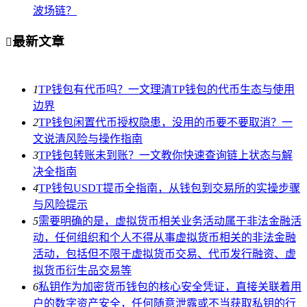
波场链？
最新文章

1
TP钱包有代币吗？一文理清TP钱包的代币生态与使用
边界
2
TP钱包闲置代币授权隐患，没用的币要不要取消？一
文说清风险与操作指南
3
TP钱包转账未到账？一文教你快速查询链上状态与解
决全指南
4
TP钱包USDT提币全指南，从钱包到交易所的实操步骤
与风险提示
5
需要明确的是，虚拟货币相关业务活动属于非法金融活
动，任何组织和个人不得从事虚拟货币相关的非法金融
活动，包括但不限于虚拟货币交易、代币发行融资、虚
拟货币衍生品交易等
6
私钥作为加密货币钱包的核心安全凭证，直接关联着用
户的数字资产安全，任何随意泄露或不当获取私钥的行