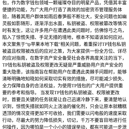
包，作为数字钱包领域一颗璀璨夺目的明星产品，凭借其丰富
便捷的功能，为广大用户打造了高效的加密货币管理服务体
验，随着其用户群体如雨后春笋般不断壮大，安全问题也如幽
灵般如影随形，逐渐浮出水面，私钥被盗、权限被篡改等情况
时有发生，这让许多用户在遭遇此类问题时，仿佛惊弓之鸟，
陷入了惊慌失措、手足无措的境地，根本不知道该如何应对。
本文聚焦于“tp苹果本地下载”相关问题，着重探讨TP钱包私钥
被盗且权限被改后的应对之策，为大家提供一份全方位、详尽
的应对指南，在数字资产安全备受社会各界高度关注的当下，
TP钱包私钥被盗及权限更改无疑是严重威胁用户资产安全的
重大隐患，该指南旨在帮助用户在遭遇此类棘手问题时，能够
清晰明确地知晓如何采取切实有效的措施，尽可能减少损失、
全力保障自身的合法权益，为使用TP钱包的广大用户提供重
要的参考和指导。 当发现TP钱包的私钥被盗、权限被更改
时，首要且关键的任务就是让自己迅速冷静下来，要清楚地认
识到，惊慌失措就如同火上浇油的催化剂，只会让原本就糟糕
透顶的情况变得更加不可收拾，我们需要以闪电般的速度采取
行动，尽最大的努力降低损失，切记，千万不要盲目地进行任
何操作，因为哪怕是一个小小的错误举动，都有可能进一步泄