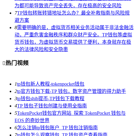
为都可能导致资产完全丢失，存在极高的安全风险
7
TP钱包转账转错地址怎么办？最全补救指南与风险规
避方案
8
需要明确的是，虚拟货币相关业务活动属于非法金融活
动，严重危害金融秩序和群众财产安全。TP钱包等虚拟
货币钱包，为虚拟货币交易提供了便利，本身就存在极
大的法律风险和安全隐患
热门视频

1
tp钱包新人教程-tokenpocket钱包
2
tp官方钱包下载-TP 钱包，数字资产管理的得力助手
3
tp钱包shib提币-TP钱包下载教程
4
TP 钱包子钱包创建与使用全指南
5
TokenPocket钱包官方网站_探索 TokenPocket 钱包与
EOS 的奇妙世界
6
怎么注销tp钱包账户_TP 钱包注销指南
7
tp钱包怎么观察钱包_TP 钱包资产查看指南