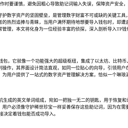
作时要谨慎，避免因粗心导致助记词输入失误，保障资产安全，让
数字资产的坚固壁垒，是管理数字财富不可或缺的关键工具，TP钱
者的热烈追捧与青睐，当用户满怀期待地想要导入钱包时，却遭
常管理，本文将化身为一位经验丰富的侦探，深入剖析导入TP钱
钱包，它就像一个功能强大的超级枢纽，集成了以太坊、比特币
列操作，其界面设计简洁直观，如同一位贴心的向导，引领用户
，为用户提供了一站式的数字资产管理解决方案，恰似一个琳琅满
机生成的英文单词组成，宛如一把独一无二的钥匙，用于恢复和
，用户必须像守护稀世珍宝一样妥善保存这些助记词，因为在需
接决定着钱包能否成功导入。