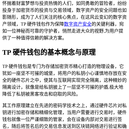
怀揣着财富梦想与投资热情的人们，如同勇敢的冒险者，纷纷
投身于加密货币的投资与交易领域，数字资产的安全问题也如
影随形，成为了人们关注的核心焦点，在这风云变幻的数字资
产领域，TP 硬件钱包作为保障
数字资产安全
的关键利器，宛
如一位神秘而可靠的守护者，悄然走进大众的视野,为用户提
供了一种值得信赖的解决方案。
TP 硬件钱包的基本概念与原理
TP 硬件钱包是专门为存储加密货币精心打造的物理设备，它
犹如一座坚不可摧的城堡，将用户的私钥小心谨慎地存放在安
全的硬件芯片之中，使其与互联网实现完全隔离，这种精妙的
隔离设计，就像是给私钥披上了一层坚不可摧的护盾,极大地
降低了私钥被黑客攻击和窃取的风险。
其工作原理建立在先进的密码学技术之上，通过硬件芯片对私
钥进行加密存储和精细化管理，当用户需要进行交易时，硬件
钱包就像一位严谨细致的管家，会在设备内部对交易进行签
名，随后将签名后的交易信息发送到区块链网络进行验证和确