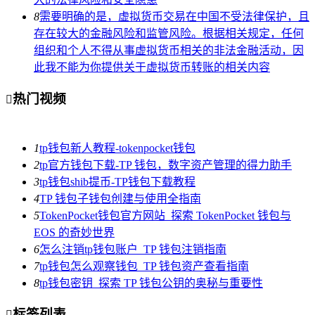
8
需要明确的是，虚拟货币交易在中国不受法律保护，且
存在较大的金融风险和监管风险。根据相关规定，任何
组织和个人不得从事虚拟货币相关的非法金融活动，因
此我不能为你提供关于虚拟货币转账的相关内容
热门视频

1
tp钱包新人教程-tokenpocket钱包
2
tp官方钱包下载-TP 钱包，数字资产管理的得力助手
3
tp钱包shib提币-TP钱包下载教程
4
TP 钱包子钱包创建与使用全指南
5
TokenPocket钱包官方网站_探索 TokenPocket 钱包与
EOS 的奇妙世界
6
怎么注销tp钱包账户_TP 钱包注销指南
7
tp钱包怎么观察钱包_TP 钱包资产查看指南
8
tp钱包密钥_探索 TP 钱包公钥的奥秘与重要性
标签列表
