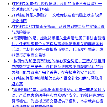
1
TP钱包闲置代币授权隐患，没用的币要不要取消？一
文说清风险与操作指南
2
TP钱包转账未到账？一文教你快速查询链上状态与解
决全指南
3
TP钱包USDT提币全指南，从钱包到交易所的实操步骤
与风险提示
4
需要明确的是，虚拟货币相关业务活动属于非法金融活
动，任何组织和个人不得从事虚拟货币相关的非法金融
活动，包括但不限于虚拟货币交易、代币发行融资、虚
拟货币衍生品交易等
5
私钥作为加密货币钱包的核心安全凭证，直接关联着用
户的数字资产安全，任何随意泄露或不当获取私钥的行
为都可能导致资产完全丢失，存在极高的安全风险
6
TP钱包转账转错地址怎么办？最全补救指南与风险规
避方案
7
需要明确的是，虚拟货币相关业务活动属于非法金融活
动，严重危害金融秩序和群众财产安全。TP钱包等虚拟
货币钱包，为虚拟货币交易提供了便利，本身就存在极
大的法律风险和安全隐患