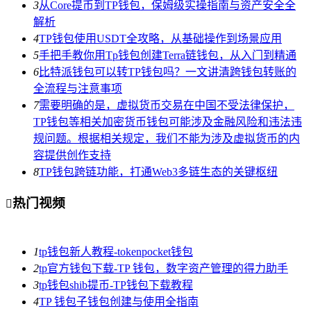
3
从Core提币到TP钱包，保姆级实操指南与资产安全全
解析
4
TP钱包使用USDT全攻略，从基础操作到场景应用
5
手把手教你用Tp钱包创建Terra链钱包，从入门到精通
6
比特派钱包可以转TP钱包吗？一文讲清跨钱包转账的
全流程与注意事项
7
需要明确的是，虚拟货币交易在中国不受法律保护，
TP钱包等相关加密货币钱包可能涉及金融风险和违法违
规问题。根据相关规定，我们不能为涉及虚拟货币的内
容提供创作支持
8
TP钱包跨链功能，打通Web3多链生态的关键枢纽
热门视频

1
tp钱包新人教程-tokenpocket钱包
2
tp官方钱包下载-TP 钱包，数字资产管理的得力助手
3
tp钱包shib提币-TP钱包下载教程
4
TP 钱包子钱包创建与使用全指南