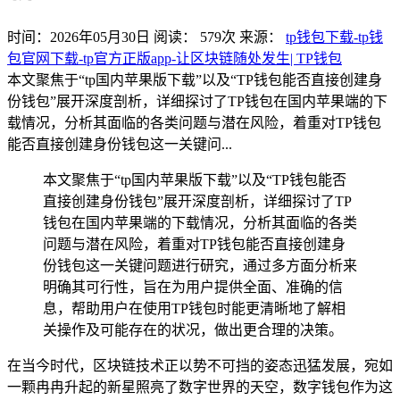
时间：2026年05月30日
阅读：
579
次
来源：
tp钱包下载-tp钱
包官网下载-tp官方正版app-让区块链随处发生| TP钱包
本文聚焦于“tp国内苹果版下载”以及“TP钱包能否直接创建身
份钱包”展开深度剖析，详细探讨了TP钱包在国内苹果端的下
载情况，分析其面临的各类问题与潜在风险，着重对TP钱包
能否直接创建身份钱包这一关键问...
本文聚焦于“tp国内苹果版下载”以及“TP钱包能否
直接创建身份钱包”展开深度剖析，详细探讨了TP
钱包在国内苹果端的下载情况，分析其面临的各类
问题与潜在风险，着重对TP钱包能否直接创建身
份钱包这一关键问题进行研究，通过多方面分析来
明确其可行性，旨在为用户提供全面、准确的信
息，帮助用户在使用TP钱包时能更清晰地了解相
关操作及可能存在的状况，做出更合理的决策。
在当今时代，区块链技术正以势不可挡的姿态迅猛发展，宛如
一颗冉冉升起的新星照亮了数字世界的天空，数字钱包作为这