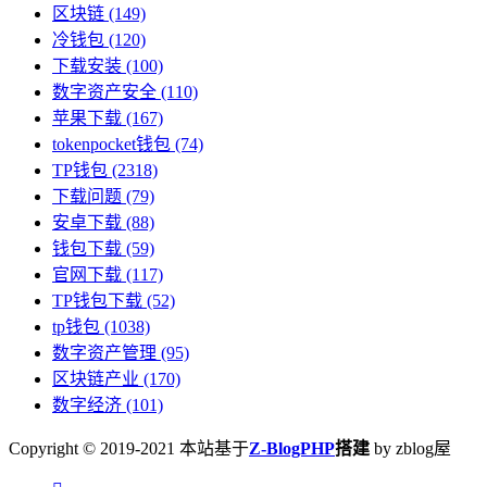
区块链
(149)
冷钱包
(120)
下载安装
(100)
数字资产安全
(110)
苹果下载
(167)
tokenpocket钱包
(74)
TP钱包
(2318)
下载问题
(79)
安卓下载
(88)
钱包下载
(59)
官网下载
(117)
TP钱包下载
(52)
tp钱包
(1038)
数字资产管理
(95)
区块链产业
(170)
数字经济
(101)
Copyright © 2019-2021 本站基于
Z-BlogPHP
搭建
by zblog屋