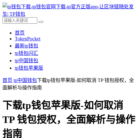
首页
TokenPocket
最新tp钱包
tp钱包闪汇
tp中国钱包
tp钱包苹果版
首页
tp中国钱包
下载tp钱包苹果版-如何取消 TP 钱包授权，全
面解析与操作指南
下载tp钱包苹果版-如何取消
TP 钱包授权，全面解析与操作
指南