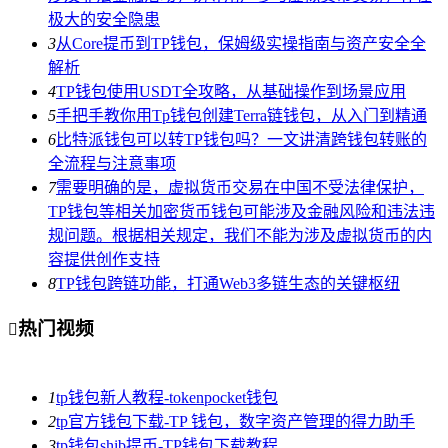
极大的安全隐患
3
从Core提币到TP钱包，保姆级实操指南与资产安全全
解析
4
TP钱包使用USDT全攻略，从基础操作到场景应用
5
手把手教你用Tp钱包创建Terra链钱包，从入门到精通
6
比特派钱包可以转TP钱包吗？一文讲清跨钱包转账的
全流程与注意事项
7
需要明确的是，虚拟货币交易在中国不受法律保护，
TP钱包等相关加密货币钱包可能涉及金融风险和违法违
规问题。根据相关规定，我们不能为涉及虚拟货币的内
容提供创作支持
8
TP钱包跨链功能，打通Web3多链生态的关键枢纽
热门视频

1
tp钱包新人教程-tokenpocket钱包
2
tp官方钱包下载-TP 钱包，数字资产管理的得力助手
3
tp钱包shib提币-TP钱包下载教程