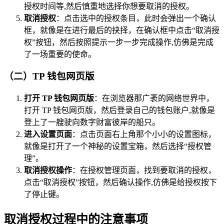
授权时间等,然后慎重地选择你想要取消的授权。
取消授权
：点击选中的授权条目，此时会弹出一个确认
框，就像是在进行最后的抉择，在确认框中点击“取消授
权”按钮，然后按照提示一步一步完成操作,仿佛是完成
了一场重要的使命。
（二）TP 钱包网页版
打开 TP 钱包网页版
：在浏览器那广袤的网络世界中，
打开 TP 钱包网页版，然后登录自己的钱包账户,就像是
登上了一艘驶向数字财富彼岸的船只。
进入设置页面
：点击页面右上角那个小小的设置图标，
就像是打开了一个神秘的设置宝箱，然后选择“授权管
理”。
取消授权操作
：在授权管理页面，找到要取消的授权，
点击“取消授权”按钮，然后确认操作,仿佛是给授权按下
了停止键。
取消授权过程中的注意事项