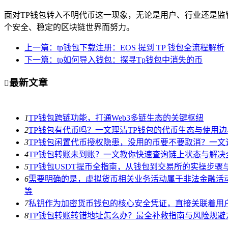
面对TP钱包转入不明代币这一现象，无论是用户、行业还是
个安全、稳定的区块链世界而努力。
上一篇：tp钱包下载注册：EOS 提到 TP 钱包全流程解析
下一篇：tp如何导入钱包：探寻Tp钱包中消失的币
最新文章

1
TP钱包跨链功能，打通Web3多链生态的关键枢纽
2
TP钱包有代币吗？一文理清TP钱包的代币生态与使用边
3
TP钱包闲置代币授权隐患，没用的币要不要取消？一文
4
TP钱包转账未到账？一文教你快速查询链上状态与解决
5
TP钱包USDT提币全指南，从钱包到交易所的实操步骤
6
需要明确的是，虚拟货币相关业务活动属于非法金融活
等
7
私钥作为加密货币钱包的核心安全凭证，直接关联着用
8
TP钱包转账转错地址怎么办？最全补救指南与风险规避