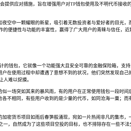
会提供应对措施，旨在增强用户对TP钱包使用及不明代币接收
如夜空中一颗耀眼的新星，吸引着无数投资者与爱好者的目光，
作的便捷性与功能的丰富性，赢得了广大用户的青睐与信任，近
动端精心设计的钱包，它就像一个功能强大且安全可靠的金融保险箱
用户在使用过程中却遭遇了意想不到的状况，他们突然发现自己的
让人难以捉摸。
恰似一场突如其来的暴风雨，有的用户在正常使用钱包一段时间
也各不相同，有些用户收到的是少量的代币，如同沧海一粟；而
的加密货币项目如雨后春笋般涌现，宛如一片热闹非凡的集市，
包之一，自然成为了这些项目空投的目标，也不排除存在一些不法