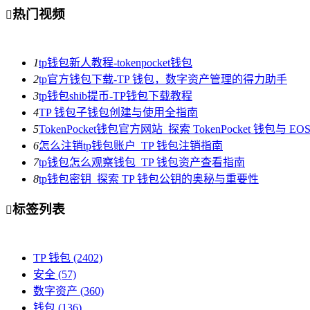
热门视频

1
tp钱包新人教程-tokenpocket钱包
2
tp官方钱包下载-TP 钱包，数字资产管理的得力助手
3
tp钱包shib提币-TP钱包下载教程
4
TP 钱包子钱包创建与使用全指南
5
TokenPocket钱包官方网站_探索 TokenPocket 钱包与 
6
怎么注销tp钱包账户_TP 钱包注销指南
7
tp钱包怎么观察钱包_TP 钱包资产查看指南
8
tp钱包密钥_探索 TP 钱包公钥的奥秘与重要性
标签列表

TP 钱包
(2402)
安全
(57)
数字资产
(360)
钱包
(136)