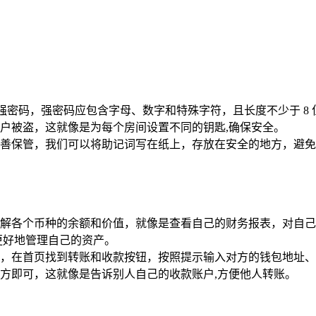
个强密码，强密码应包含字母、数字和特殊字符，且长度不少于 
户被盗，这就像是为每个房间设置不同的钥匙,确保安全。
善保管，我们可以将助记词写在纸上，存放在安全的地方，避免
解各个币种的余额和价值，就像是查看自己的财务报表，对自己
更好地管理自己的资产。
，在首页找到转账和收款按钮，按照提示输入对方的钱包地址、
方即可，这就像是告诉别人自己的收款账户,方便他人转账。