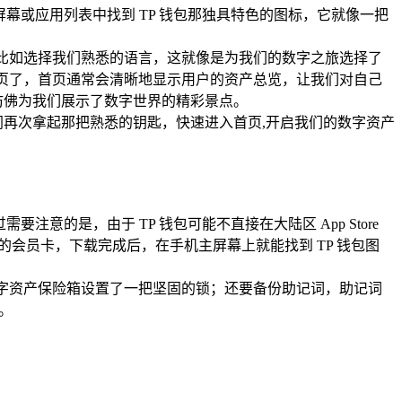
幕或应用列表中找到 TP 钱包那独具特色的图标，它就像一把
，比如选择我们熟悉的语言，这就像是为我们的数字之旅选择了
首页了，首页通常会清晰地显示用户的资产总览，让我们对自己
,仿佛为我们展示了数字世界的精彩景点。
如同再次拿起那把熟悉的钥匙，快速进入首页,开启我们的数字资产
要注意的是，由于 TP 钱包可能不直接在大陆区 App Store
用特定的会员卡，下载完成后，在手机主屏幕上就能找到 TP 钱包图
数字资产保险箱设置了一把坚固的锁；还要备份助记词，助记词
。