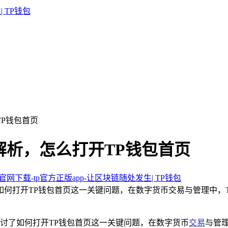
TP钱包首页
面解析，怎么打开TP钱包首页
包官网下载-tp官方正版app-让区块链随处发生| TP钱包
了如何打开TP钱包首页这一关键问题，在数字货币交易与管理中，
细探讨了如何打开TP钱包首页这一关键问题，在数字货币
交易
与管理