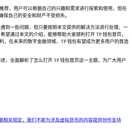
pp 推荐，用户可以根据自己的兴趣和需求进行探索和使用，但在
,确保自己的安全和财产不受损失。
会遇到一些问题，但只要按照本文提供的解决方法进行处理，一
，希望通过本文的介绍，能够帮助大家顺利打开 TP 钱包首页，
利，在未来的数字金融领域，TP 钱包有望成为更多用户的首选
述，全面解析了怎么打开 TP 钱包首页这一主题，为广大用户
据相关规定，我们不能为涉及虚拟货币的内容提供创作支持