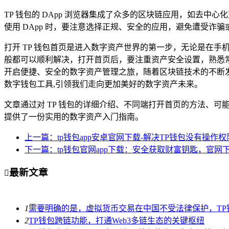
TP 钱包的 DApp 浏览器集成了众多的区块链应用，如去中
使用 DApp 时，要注意选择正规、安全的应用，避免遭受
打开 TP 钱包首页是进入数字资产世界的第一步，无论是在
般都可以顺利解决，打开首页后，要注重资产安全设置，熟悉常用功
开启便捷、安全的数字资产管理之旅，随着区块链技术的不断发
数字钱包工具,引领我们走向更加美好的数字资产未来。
文章通过对 TP 钱包的详细介绍、不同端打开首页的方法、可
提供了一份实用的数字资产入门指南。
上一篇：tp钱包app安卓官网下载-解决TP钱包没有操
下一篇：tp钱包官网app下载：安全获取财富钥匙，官网
最新文章

1
需要明确的是，虚拟货币交易在中国不受法律保护，T
2
TP钱包跨链功能，打通Web3多链生态的关键枢纽