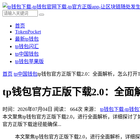
首页
TokenPocket
最新tp钱包
tp钱包闪汇
tp中国钱包
tp钱包苹果版
首页
tp中国钱包
tp钱包官方正版下载2.0：全面解析，怎么打开
tp钱包官方正版下载2.0：全
时间：2026年07月04日
阅读：
664
次
来源：
tp钱包下载-tp钱
本文聚焦tp钱包官方正版下载2.0，进行全面解析，详细探讨
官方正版下载途径能确保...
本文聚焦tp钱包官方正版下载2.0，进行全面解析，详