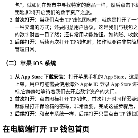
包”，就如同在超市中寻找特定的商品一样，然后点击下
钥匙,即将开启我们的数字资产之旅。
首次打开
：当我们点击 TP 钱包图标时，就像是打开
一种交流的方式；还要同意用户协议，这是我们与钱包之
的数字财富一目了然；还有常用功能按钮，如转账、收款等
后续打开
：后续再次打开 TP 钱包时，操作就变得非常
管理日常。
（二）苹果 iOS 系统
从 App Store 下载安装
：打开苹果手机的 App Store
上架，用户可能需要使用海外 Apple ID 登录 App
标,它静静地等待着我们去开启数字资产的大门。
首次打开
：点击图标打开 TP 钱包，首次打开时同样
就像是打开保险箱的密码，非常重要，完成这些步骤后，我
后续打开
：和安卓系统一样，后续打开只需点击 TP 钱
在电脑端打开 TP 钱包首页