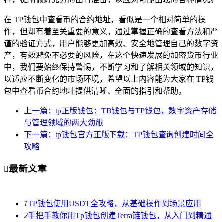
在 TP钱包中查看币的合约地址，看似是一个相对简单的操
作，但却有着至关重要的意义，通过掌握正确的查看方法和严
谨的验证方式，用户能够更加高效、安全地管理自己的数字资
产，有效避免不必要的风险，在这个快速发展的加密货币行业
中，我们要始终保持警惕，不断学习和了解相关领域的知识，
以适应不断变化的市场环境，希望以上内容能为大家在 TP钱
包中查看币合约地址提供清晰、全面的指引和帮助。
上一篇：tp正版钱包：TB钱包与TP钱包，数字资产存储
与管理领域的两大劲旅
下一篇：tp钱包官方正版下载：TP钱包查询创建时间全
攻略
最新文章

1
TP钱包使用USDT全攻略，从基础操作到场景应用
2
手把手教你用Tp钱包创建Terra链钱包，从入门到精通