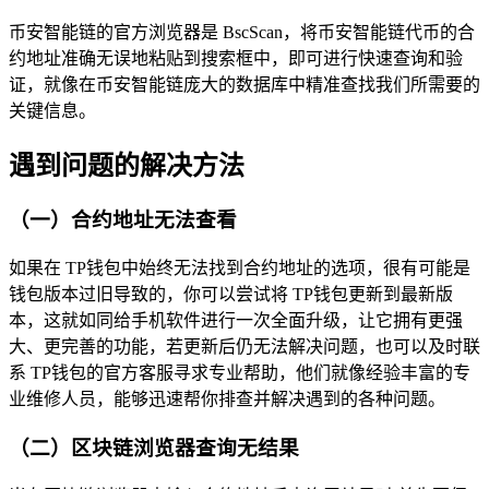
币安智能链的官方浏览器是 BscScan，将币安智能链代币的合
约地址准确无误地粘贴到搜索框中，即可进行快速查询和验
证，就像在币安智能链庞大的数据库中精准查找我们所需要的
关键信息。
遇到问题的解决方法
（一）合约地址无法查看
如果在 TP钱包中始终无法找到合约地址的选项，很有可能是
钱包版本过旧导致的，你可以尝试将 TP钱包更新到最新版
本，这就如同给手机软件进行一次全面升级，让它拥有更强
大、更完善的功能，若更新后仍无法解决问题，也可以及时联
系 TP钱包的官方客服寻求专业帮助，他们就像经验丰富的专
业维修人员，能够迅速帮你排查并解决遇到的各种问题。
（二）区块链浏览器查询无结果