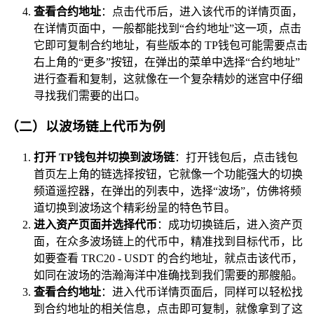
查看合约地址
：点击代币后，进入该代币的详情页面，
在详情页面中，一般都能找到“合约地址”这一项，点击
它即可复制合约地址，有些版本的 TP钱包可能需要点击
右上角的“更多”按钮，在弹出的菜单中选择“合约地址”
进行查看和复制，这就像在一个复杂精妙的迷宫中仔细
寻找我们需要的出口。
（二）以波场链上代币为例
打开 TP钱包并切换到波场链
：打开钱包后，点击钱包
首页左上角的链选择按钮，它就像一个功能强大的切换
频道遥控器，在弹出的列表中，选择“波场”，仿佛将频
道切换到波场这个精彩纷呈的特色节目。
进入资产页面并选择代币
：成功切换链后，进入资产页
面，在众多波场链上的代币中，精准找到目标代币，比
如要查看 TRC20 - USDT 的合约地址，就点击该代币，
如同在波场的浩瀚海洋中准确找到我们需要的那艘船。
查看合约地址
：进入代币详情页面后，同样可以轻松找
到合约地址的相关信息，点击即可复制，就像拿到了这