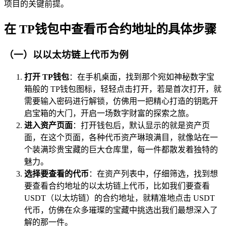
项目的关键前提。
在 TP钱包中查看币合约地址的具体步骤
（一）以以太坊链上代币为例
打开 TP钱包
：在手机桌面，找到那个宛如神秘数字宝
箱般的 TP钱包图标，轻轻点击打开，若是首次打开，就
需要输入密码进行解锁，仿佛用一把精心打造的钥匙开
启宝箱的大门，开启一场数字财富的探索之旅。
进入资产页面
：打开钱包后，默认显示的就是资产页
面，在这个页面，各种代币资产琳琅满目，就像站在一
个装满珍贵宝藏的巨大仓库里，每一件都散发着独特的
魅力。
选择要查看的代币
：在资产列表中，仔细筛选，找到想
要查看合约地址的以太坊链上代币，比如我们要查看
USDT（以太坊链）的合约地址，就精准地点击 USDT
代币，仿佛在众多璀璨的宝藏中挑选出我们最想深入了
解的那一件。