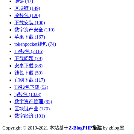
薄饼
(47)
区块链
(149)
冷钱包
(120)
下载安装
(100)
数字资产安全
(110)
苹果下载
(167)
tokenpocket钱包
(74)
TP钱包
(2316)
下载问题
(79)
安卓下载
(88)
钱包下载
(59)
官网下载
(117)
TP钱包下载
(52)
tp钱包
(1038)
数字资产管理
(95)
区块链产业
(170)
数字经济
(101)
Copyright © 2019-2021 本站基于
Z-BlogPHP
搭建
by zblog屋