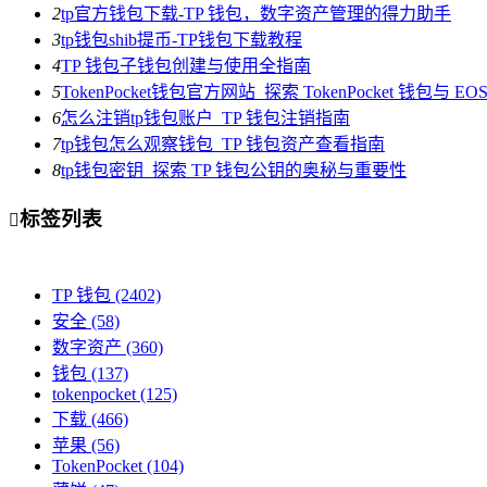
2
tp官方钱包下载-TP 钱包，数字资产管理的得力助手
3
tp钱包shib提币-TP钱包下载教程
4
TP 钱包子钱包创建与使用全指南
5
TokenPocket钱包官方网站_探索 TokenPocket 钱包与 
6
怎么注销tp钱包账户_TP 钱包注销指南
7
tp钱包怎么观察钱包_TP 钱包资产查看指南
8
tp钱包密钥_探索 TP 钱包公钥的奥秘与重要性
标签列表

TP 钱包
(2402)
安全
(58)
数字资产
(360)
钱包
(137)
tokenpocket
(125)
下载
(466)
苹果
(56)
TokenPocket
(104)