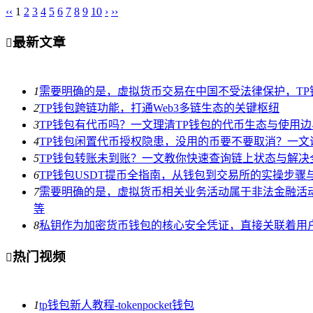
‹‹
1
2
3
4
5
6
7
8
9
10
›
››
最新文章

1
需要明确的是，虚拟货币交易在中国不受法律保护，T
2
TP钱包跨链功能，打通Web3多链生态的关键枢纽
3
TP钱包有代币吗？一文理清TP钱包的代币生态与使用边
4
TP钱包闲置代币授权隐患，没用的币要不要取消？一文
5
TP钱包转账未到账？一文教你快速查询链上状态与解决
6
TP钱包USDT提币全指南，从钱包到交易所的实操步骤
7
需要明确的是，虚拟货币相关业务活动属于非法金融活
等
8
私钥作为加密货币钱包的核心安全凭证，直接关联着用
热门视频

1
tp钱包新人教程-tokenpocket钱包