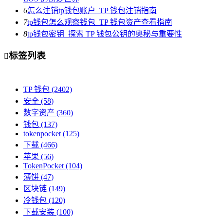
6
怎么注销tp钱包账户_TP 钱包注销指南
7
tp钱包怎么观察钱包_TP 钱包资产查看指南
8
tp钱包密钥_探索 TP 钱包公钥的奥秘与重要性
标签列表

TP 钱包
(2402)
安全
(58)
数字资产
(360)
钱包
(137)
tokenpocket
(125)
下载
(466)
苹果
(56)
TokenPocket
(104)
薄饼
(47)
区块链
(149)
冷钱包
(120)
下载安装
(100)