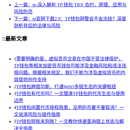
上一篇：tp-深入解析 TP 钱包 TRX 合约，原理、应用与
风险防范
下一篇：tp官网下载2.9：TP钱包网警会不会冻结？深度
剖析背后的法律与风险
最新文章

1
需要明确的是，虚拟货币交易在中国不受法律保护，
TP钱包等相关加密货币钱包可能涉及金融风险和违法违
规问题。根据相关规定，我们不能为涉及虚拟货币的内
容提供创作支持
2
TP钱包跨链功能，打通Web3多链生态的关键枢纽
3
TP钱包有代币吗？一文理清TP钱包的代币生态与使用
边界
4
TP钱包闲置代币授权隐患，没用的币要不要取消？一
文说清风险与操作指南
5
TP钱包转账未到账？一文教你快速查询链上状态与解
决全指南