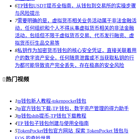
6
TP钱包USDT提币全指南，从钱包到交易所的实操步骤
与风险提示
7
需要明确的是，虚拟货币相关业务活动属于非法金融活
动，任何组织和个人不得从事虚拟货币相关的非法金融
活动，包括但不限于虚拟货币交易、代币发行融资、虚
拟货币衍生品交易等
8
私钥作为加密货币钱包的核心安全凭证，直接关联着用
户的数字资产安全，任何随意泄露或不当获取私钥的行
为都可能导致资产完全丢失，存在极高的安全风险
热门视频

1
tp钱包新人教程-tokenpocket钱包
2
tp官方钱包下载-TP 钱包，数字资产管理的得力助手
3
tp钱包shib提币-TP钱包下载教程
4
TP 钱包子钱包创建与使用全指南
5
TokenPocket钱包官方网站_探索 TokenPocket 钱包与
EOS 的奇妙世界