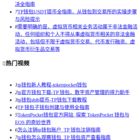
决全指南
7
TP钱包USDT提币全指南，从钱包到交易所的实操步骤
与风险提示
8
需要明确的是，虚拟货币相关业务活动属于非法金融活
动，任何组织和个人不得从事虚拟货币相关的非法金融
活动，包括但不限于虚拟货币交易、代币发行融资、虚
拟货币衍生品交易等
热门视频

1
tp钱包新人教程-tokenpocket钱包
2
tp官方钱包下载-TP 钱包，数字资产管理的得力助手
3
tp钱包shib提币-TP钱包下载教程
4
TP 钱包子钱包创建与使用全指南
5
TokenPocket钱包官方网站_探索 TokenPocket 钱包与
EOS 的奇妙世界
6
怎么注销tp钱包账户_TP 钱包注销指南
7
tp钱包怎么观察钱包_TP 钱包资产查看指南