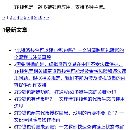
TP钱包是一款多链钱包应用，支持多种主流...
‹‹
1
2
3
4
5
6
7
8
9
10
›
››
最新文章

1
比特派钱包可以转TP钱包吗？一文讲清跨钱包转账的
全流程与注意事项
2
需要明确的是，虚拟货币交易在中国不受法律保护，
TP钱包等相关加密货币钱包可能涉及金融风险和违法违
规问题。根据相关规定，我们不能为涉及虚拟货币的内
容提供创作支持
3
TP钱包跨链功能，打通Web3多链生态的关键枢纽
4
TP钱包有代币吗？一文理清TP钱包的代币生态与使用
边界
5
TP钱包闲置代币授权隐患，没用的币要不要取消？一
文说清风险与操作指南
6
TP钱包转账未到账？一文教你快速查询链上状态与解