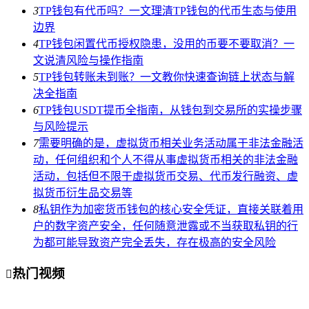
3
TP钱包有代币吗？一文理清TP钱包的代币生态与使用
边界
4
TP钱包闲置代币授权隐患，没用的币要不要取消？一
文说清风险与操作指南
5
TP钱包转账未到账？一文教你快速查询链上状态与解
决全指南
6
TP钱包USDT提币全指南，从钱包到交易所的实操步骤
与风险提示
7
需要明确的是，虚拟货币相关业务活动属于非法金融活
动，任何组织和个人不得从事虚拟货币相关的非法金融
活动，包括但不限于虚拟货币交易、代币发行融资、虚
拟货币衍生品交易等
8
私钥作为加密货币钱包的核心安全凭证，直接关联着用
户的数字资产安全，任何随意泄露或不当获取私钥的行
为都可能导致资产完全丢失，存在极高的安全风险
热门视频
