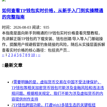
如何查看TP钱包实时价格，从新手入门到实操精通
的完整指南
时间：2026-08-03
阅读：935
本指南是面向新手到精通的TP钱包实时价格查看完整教程，
先讲解正版TP钱包的下载安装、钱包创建/导入等入门基础操
作，提醒用户规避假冒钓鱼链接的风险，随后从实操层面拆解
查看实时价格的核心路径：包括资产页...
‹‹
1
2
3
4
5
6
7
8
9
10
›
››
最新文章

1
需要明确的是，虚拟货币交易在中国不受法律保护，
TP钱包等相关加密货币钱包可能涉及金融风险和违法违
规问题。根据相关规定，我们不能为涉及虚拟货币的内
容提供创作支持
2
TP钱包跨链功能，打通Web3多链生态的关键枢纽