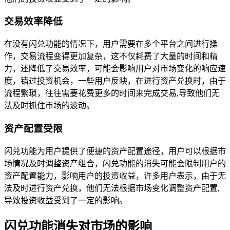
交易效率降低
在没有闪兑功能的情况下，用户需要在多个平台之间进行操
作，交易流程变得更加复杂，这不仅耗费了大量的时间和精
力，还降低了交易效率，可能会影响用户对市场变化的响应速
度，错过投资机会，一些用户反映，在进行资产兑换时，由于
流程繁琐，往往需要花费更多的时间来完成交易,导致他们无
法及时抓住市场的波动。
资产配置受限
闪兑功能为用户提供了便捷的资产配置途径，用户可以根据市
场情况及时调整资产组合，闪兑功能的消失可能会限制用户的
资产配置能力，影响用户的投资收益，许多用户表示，由于无
法及时进行资产兑换，他们无法根据市场变化调整资产配置,
导致投资收益受到了一定的影响。
闪兑功能消失对市场的影响