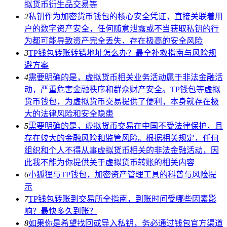
拟货币衍生品交易等
2
私钥作为加密货币钱包的核心安全凭证，直接关联着用
户的数字资产安全，任何随意泄露或不当获取私钥的行
为都可能导致资产完全丢失，存在极高的安全风险
3
TP钱包转账转错地址怎么办？最全补救指南与风险规
避方案
4
需要明确的是，虚拟货币相关业务活动属于非法金融活
动，严重危害金融秩序和群众财产安全。TP钱包等虚拟
货币钱包，为虚拟货币交易提供了便利，本身就存在极
大的法律风险和安全隐患
5
需要明确的是，虚拟货币交易在中国不受法律保护，且
存在较大的金融风险和监管风险。根据相关规定，任何
组织和个人不得从事虚拟货币相关的非法金融活动，因
此我不能为你提供关于虚拟货币转账的相关内容
6
小狐狸与TP钱包，加密资产管理工具的科普与风险提
示
7
TP钱包转账到交易所全指南，到账时间受哪些因素影
响？最快多久到账？
8
如果你是希望找回或导入私钥，务必通过钱包官方渠道