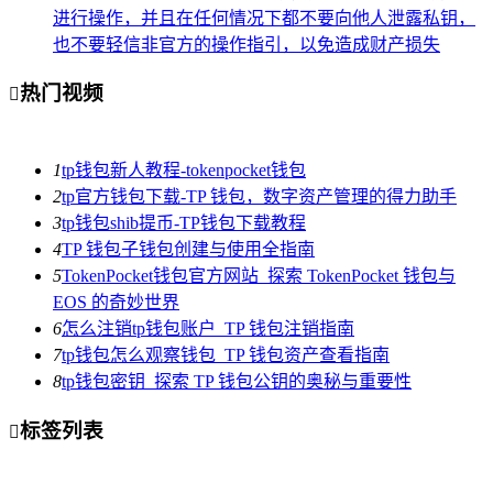
进行操作，并且在任何情况下都不要向他人泄露私钥，
也不要轻信非官方的操作指引，以免造成财产损失
热门视频

1
tp钱包新人教程-tokenpocket钱包
2
tp官方钱包下载-TP 钱包，数字资产管理的得力助手
3
tp钱包shib提币-TP钱包下载教程
4
TP 钱包子钱包创建与使用全指南
5
TokenPocket钱包官方网站_探索 TokenPocket 钱包与
EOS 的奇妙世界
6
怎么注销tp钱包账户_TP 钱包注销指南
7
tp钱包怎么观察钱包_TP 钱包资产查看指南
8
tp钱包密钥_探索 TP 钱包公钥的奥秘与重要性
标签列表
