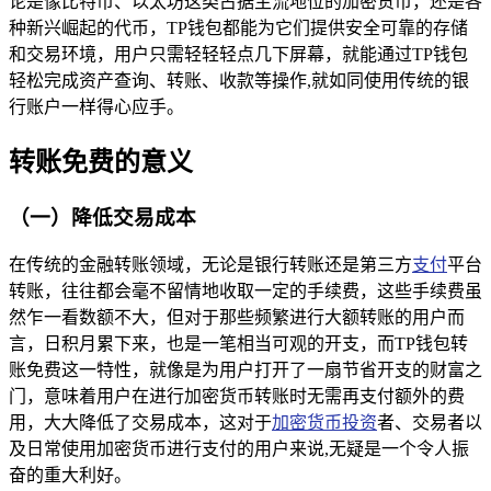
论是像比特币、以太坊这类占据主流地位的加密货币，还是各
种新兴崛起的代币，TP钱包都能为它们提供安全可靠的存储
和交易环境，用户只需轻轻轻点几下屏幕，就能通过TP钱包
轻松完成资产查询、转账、收款等操作,就如同使用传统的银
行账户一样得心应手。
转账免费的意义
（一）降低交易成本
在传统的金融转账领域，无论是银行转账还是第三方
支付
平台
转账，往往都会毫不留情地收取一定的手续费，这些手续费虽
然乍一看数额不大，但对于那些频繁进行大额转账的用户而
言，日积月累下来，也是一笔相当可观的开支，而TP钱包转
账免费这一特性，就像是为用户打开了一扇节省开支的财富之
门，意味着用户在进行加密货币转账时无需再支付额外的费
用，大大降低了交易成本，这对于
加密货币投资
者、交易者以
及日常使用加密货币进行支付的用户来说,无疑是一个令人振
奋的重大利好。