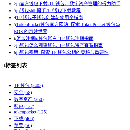
2
tp官方钱包下载-TP 钱包，数字资产管理的得力助手
3
tp钱包shib提币-TP钱包下载教程
4
TP 钱包子钱包创建与使用全指南
5
TokenPocket钱包官方网站_探索 TokenPocket 钱包与
EOS 的奇妙世界
6
怎么注销tp钱包账户_TP 钱包注销指南
7
tp钱包怎么观察钱包_TP 钱包资产查看指南
8
tp钱包密钥_探索 TP 钱包公钥的奥秘与重要性
标签列表

TP 钱包
(2402)
安全
(58)
数字资产
(360)
钱包
(137)
tokenpocket
(125)
下载
(466)
苹果
(56)