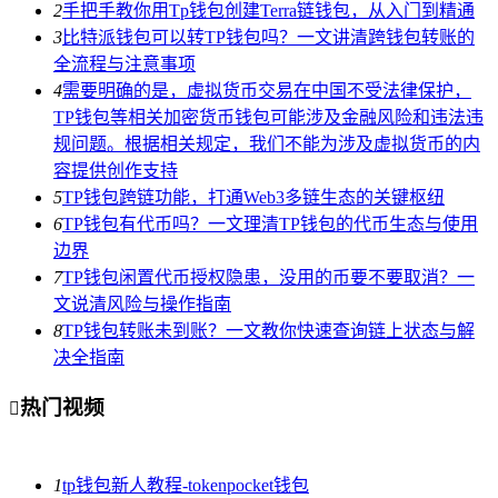
2
手把手教你用Tp钱包创建Terra链钱包，从入门到精通
3
比特派钱包可以转TP钱包吗？一文讲清跨钱包转账的
全流程与注意事项
4
需要明确的是，虚拟货币交易在中国不受法律保护，
TP钱包等相关加密货币钱包可能涉及金融风险和违法违
规问题。根据相关规定，我们不能为涉及虚拟货币的内
容提供创作支持
5
TP钱包跨链功能，打通Web3多链生态的关键枢纽
6
TP钱包有代币吗？一文理清TP钱包的代币生态与使用
边界
7
TP钱包闲置代币授权隐患，没用的币要不要取消？一
文说清风险与操作指南
8
TP钱包转账未到账？一文教你快速查询链上状态与解
决全指南
热门视频

1
tp钱包新人教程-tokenpocket钱包