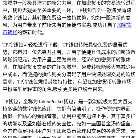
领域中一股极具潜力的新兴力量，在加密货币的交易流转过程
中，钱包无疑是至关重要的一环，TP钱包作为一款备受青睐
的数字钱包，其转账免费这一独特优势，宛如一股清新的春
风，为用户带来了前所未有的便捷与实惠,成功开启了
加密货
币转账
的崭新时代。
TP冷钱包可轻松进行下载，TP钱包转账具备免费的显著优
势，它宛如一位先锋开拓者，开启了便捷且低成本的加密货币
转账新纪元，为用户呈上更为高效、经济的加密货币转账体
验，在加密货币交易的广阔领域里，免费转账能够大幅减少用
户成本，而便捷的操作则充分满足了用户快速处理交易的迫切
需求，TP冷钱包凭借其独特特性，有望在加密货币转账市场
中扮演举足轻重的角色,吸引更多用户纷至沓来。
TP钱包，全称为TokenPocket钱包，是一款功能极为强大且支
持多链的数字钱包应用，它拥有简洁明了、操作便捷的界面，
恰似一位贴心的金融管家，让用户能够迅速上手，其丰富多样
的功能以及坚如磐石般的安全性，宛如一座固若金汤的堡垒，
全方位满足不同用户对于加密货币管理和交易的各类需求，无